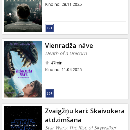
Dāvanu
Kino no
:
28.11.2025
kartes
Uzkodas
B2B
Vienradža nāve
Death of a Unicorn
Kino
1h 47min
Klubs
Kino no
:
11.04.2025
Zvaigžņu kari: Skaivokera
atdzimšana
Star Wars: The Rise of Skywalker