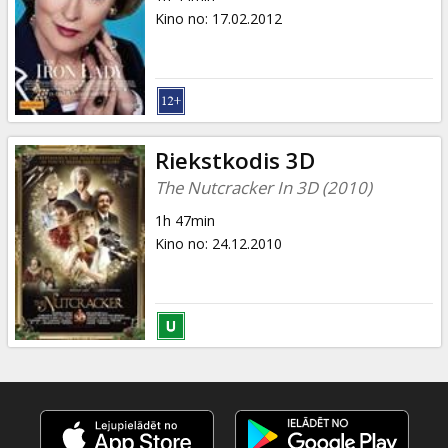
Kino no
:
17.02.2012
Riekstkodis 3D
The Nutcracker In 3D (2010)
1h 47min
Kino no
:
24.12.2010