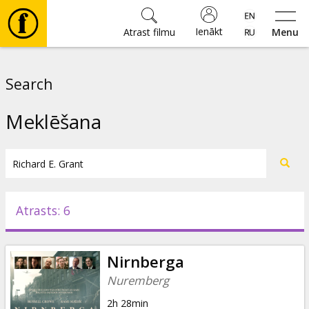
Ienākt
Atrast filmu
Menu
Filmas
Search
🎵
Meklēšana
Biļetes
Kultūra
Atrasts: 6
Pasākumi
Nirnberga
Ziņas
Nuremberg
2h 28min