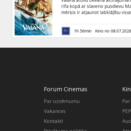
Vaiana atbild okeāna aicinājumam
Dāvanu
rifa kopā ar slaveno pusdievu Ma
kartes
mērķis ir atjaunot labklājību viņa
latviešu valodā; -dublēta krievu v
Uzkodas
1h 56min
Kino no 08.07.202
B2B
Kino
Klubs
Forum Cinemas
Kin
Par uzņēmumu
Par
Vakances
PEP
Kontakti
Aud
Privātuma politika
Atr