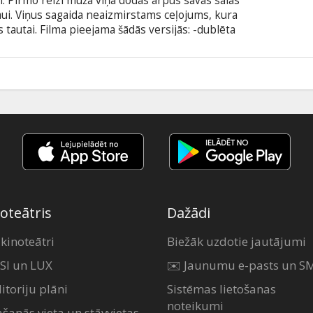
. Pirmo reizi mūžā viņa dodas ārpus savas salas
ui. Viņus sagaida neaizmirstams ceļojums, kura
s tautai. Filma pieejama šādās versijās: -dublēta
alodā ar subtitriem latviešu valodā.
6
oteātris
Dažādi
 kinoteātri
Biežāk uzdotie jautājumi
SI un LUX
✉️ Jaunumu e-pasts un S
itoriju plāni
Sistēmas lietošanas
noteikumi
ašanās vieta un stāvvietas