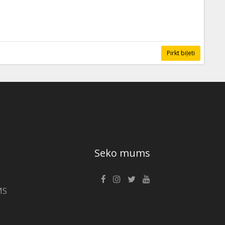
Pirkt biļeti
Seko mums
MS