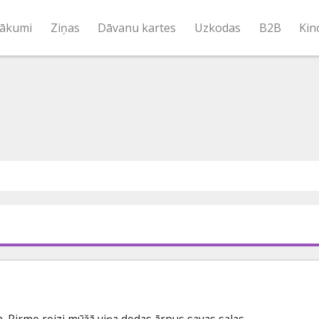
ākumi
Ziņas
Dāvanu kartes
Uzkodas
B2B
Kin