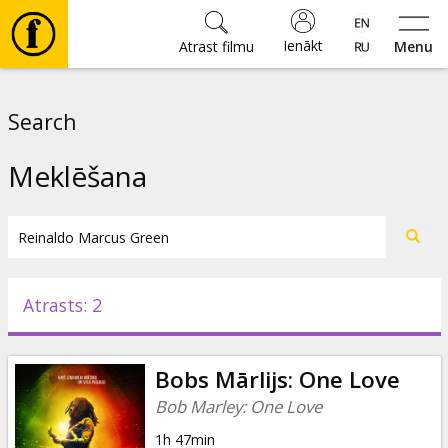
Ienākt
Atrast filmu
Menu
Filmas
Search
🎵
Meklēšana
Biļetes
Kultūra
Atrasts: 2
Pasākumi
Bobs Mārlijs: One Love
Ziņas
Bob Marley: One Love
1h 47min