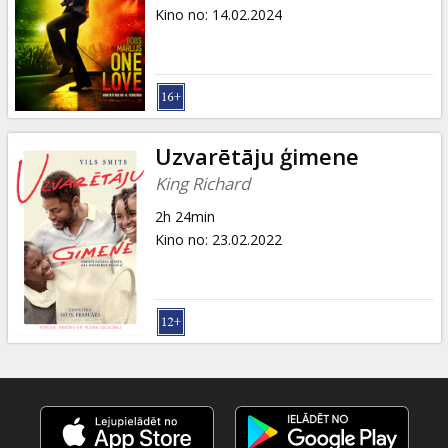
Dāvanu
Kino no
:
14.02.2024
kartes
Uzkodas
B2B
Uzvarētāju ģimene
King Richard
Kino
2h 24min
Klubs
Kino no
:
23.02.2022