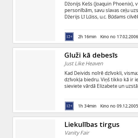
Džonijs Kešs (Joaquin Phoenix), 
personībām, savu slavas ceļu uzs
Džerijs Lī Lūiss, u.c. Būdams cilv
nekad neatteicās no savas kontr
satika vienīgo patieso savu mūža
kas spēja viņu glābt no sevis paš
2h 16min
Kino no 17.02.200
Gluži kā debesīs
Just Like Heaven
Kad Deivids noīrē dzīvokli, visma
dzīvokļa biedru. Viņš tikko kā ir 
sieviete vārdā Elizabete un uzstāj
pārliecināt, ka notikušais ir pār
atslēgu nomaiņa nelīdz, jo viņa t
izteikt dažādas piezīmes par De
1h 34min
Kino no 09.12.200
dzīvoklī. Būdams pārliecināts, ka
nokļūt "otrā pasaulē".
Liekulības tirgus
Vanity Fair