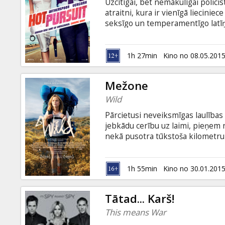
Uzcītīgai, bet nemākulīgai polici
atraitni, kura ir vienīgā liecinie
seksīgo un temperamentīgo latīņ
pasaules elementi, gan korumpēt
piedzīvojumu virpulī, kad sākas p
valodā ar subtitriem latviešu un 
1h 27min
Kino no 08.05.201
Mežone
Wild
Pārcietusi neveiksmīgas laulības 
jebkādu cerību uz laimi, pieņem 
nekā pusotra tūkstoša kilometru
kalniem. Pārbaudījumi, kuri sast
izārstē viņu no dvēseles ciešanām
angļu valodā ar subtitriem latvie
1h 55min
Kino no 30.01.201
Tātad... Karš!
This means War