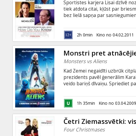
Sportistes karjera Lisai dzīvē no
tiek atdota citai, kļūst par bries
bez lielā sapņa par sasniegumiem
Metiju,veiksmīgu sportistu ar Nar
kad Lisa satiek Džordžu, biznesme
paša tēvs (Džeks Nikolsons), gra
2h 0min
Kino no 04.02.2011
sastrādājis pats. Attiecības ar dz
viegla.
Monstri pret atnācēj
Monsters vs Aliens
Kad Zemei negaidīti uzbrūk citpla
prezidents pavēl ģenerālim Kar
veido bariņš dīvaiņu. Spriediet pa
1h 35min
Kino no 03.04.200
Četri Ziemassvētki: v
Four Christmases