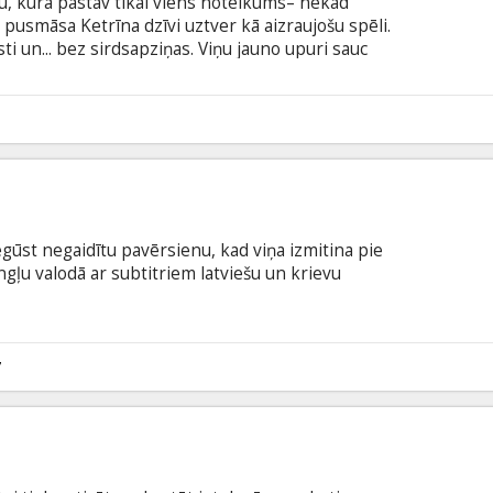
ļu, kurā pastāv tikai viens noteikums– nekad
a pusmāsa Ketrīna dzīvi uztver kā aizraujošu spēli.
isti un... bez sirdsapziņas. Viņu jauno upuri sauc
ka pavedinās principiālo meiteni. Derību likmes ir
 – siržulauzējs iemīlas savā rotaļlietā... Filma
šu un krievu valodā.
8
gūst negaidītu pavērsienu, kad viņa izmitina pie
angļu valodā ar subtitriem latviešu un krievu
7