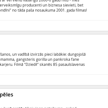
 ar vēl vienu vasarīgu 2000-o gadu hītu - mēs
erveiksmīgu producenti un biznesa sievieti, bet
ondīni" no tāda paša nosaukuma 2001. gada filmas!
ku skaistumkonkursu dalībniece, ir filmējusies
ās ar rozā pildspalvu un viņas dzīve ir burvīga.
ati – zelta, un šī sirds pilnībā pieder glītajam
6
īšanos, un vadībā izvirzās pieci labākie: dungojošā
nu mamma, gangsteris gorilla un pankroka fane
karjeru. Filmā "Dziedi!" skanēs 85 pasaulslavenas
is es" un "Minioni" autoru jaunā filma! Filmu
s Eilands, Liene Šomase, Roberto Meloni, Andris
 Subatnieks, Ilze Ķuzule, Artis Robežnieks, Dace
8
muška un Gunta Virkava. Filma dublēta studijā "Rija".
spēles