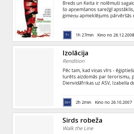
Breds un Keita ir nolēmuši sagai
šo apņemšanos sarežģī apstāklis, k
ģimeņu apmeklējums pārvēršās n
cilvēkus, kopā ar katru nosvinot
Lomās: Reese Witherspoon, Vince
Dwight Yoakam, Mary Steenburgen
1h 27min
Kino no 26.12.200
krievu valodā.
Izolācija
Rendition
Pēc tam, kad viņas vīrs - ēģiptie
turēts aizdomās par terorismu, p
Dienvidāfrikas uz ASV, Izabella d
izmeklēšanu. Tajā pašā laikā, sle
turēti sevišķi bīstami noziedzni
priekšā - veikt savus tiešos pien
2h 2min
Kino no 26.10.2007
nonāk informācija, par nežēlīgu i
Ibragimu.
Sirds robeža
Walk the Line