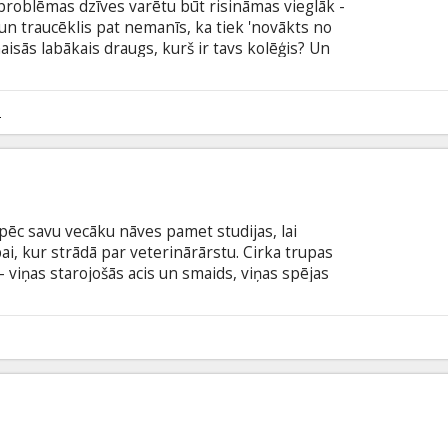
 problēmas dzīves varētu būt risināmas vieglāk -
a un traucēklis pat nemanīs, ka tiek 'novākts no
maisās labākais draugs, kurš ir tavs kolēģis? Un
ivi CIP aģenti, labākie draugi, uzsāk spraigu cīņu
abi ieskatījušies vienā un tajā pašā meitenē. Viņu
s ir amatam atbilstošas – spiegs pret spiegu
2
i un amatam pieejamo arsenālu.
pēc savu vecāku nāves pamet studijas, lai
ai, kur strādā par veterinārārstu. Cirka trupas
 viņas starojošās acis un smaids, viņas spējas
viņu par ļoti īpašu. Tomēr viņas īstā dzīve ir
, ko viņai izlikušas pašas laulības ar cirka
arlēna iemīl viens otru, tomēr viņiem priekšā ir
ātiskais un bīstamais Marlēnas vīrs.