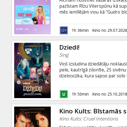
Aicinām nosvinēt vasaras izskaņu
Dāvanu
pazīstam Rīzu Viterspūnu kā sup
kartes
mēs iemīlējām viņu kā "Gudro bl
Ella Vuda ir superpopulāra vairā
Rikija Mārtina video, viņa parakst
Uzkodas
Ellas sirds ir tāda pati, kā viņas m
1h 36min
Kino no 29.07.202
Varneram.
B2B
Dziedi!
Sing
Kino
Viņš izsludina dziedātāju noklaus
Klubs
pele, kautrīgā zilonīte, 25 sivē
dzeloņcūka, kura sapņo par solo 
dziesmas, un tā ir filmu "Nejauka
latviešu valodā ieskaņojuši: Ralf
Bērziņš, Ainārs Ančevskis, Lauris
1h 50min
Kino no 25.10.201
Vītola, Pēteris Liepiņš, Jānis Kir
Kino Kults: Bīstamās 
Kino Kults: Cruel Intentions