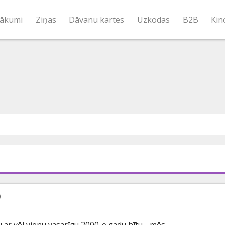
ākumi
Ziņas
Dāvanu kartes
Uzkodas
B2B
Kin
)