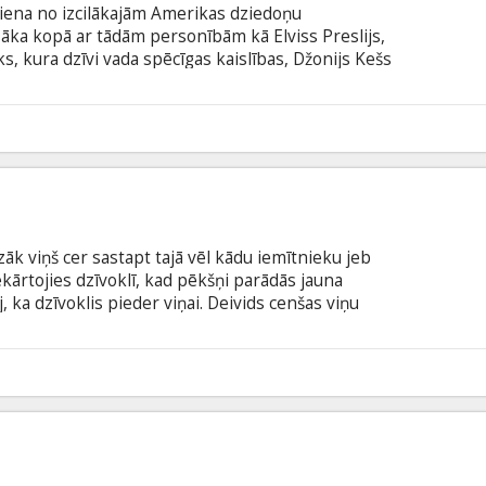
viena no izcilākajām Amerikas dziedoņu
āka kopā ar tādām personībām kā Elviss Preslijs,
ēks, kura dzīvi vada spēcīgas kaislības, Džonijs Kešs
aversālās personības. Savas karjeras sākumā viņš
 mīlestību - Džūnu Kārteri (Reese Witherspoon) -
a.
6
zāk viņš cer sastapt tajā vēl kādu iemītnieku jeb
iekārtojies dzīvoklī, kad pēkšņi parādās jauna
, ka dzīvoklis pieder viņai. Deivids cenšas viņu
pratums, kad Elizabete pēkšņi nozūd. Arī ārdurvju
urpina negaidīti parādīties un pazust, neaizmirstot
ivida personiskās dzīves ieradumiem viņas
5
 Elizabete ir spoks, Deivids mēģina palīdzēt viņai