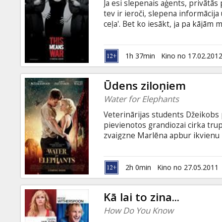
Ja esi slepenais aģents, privātās
tev ir ieroči, slepena informācij
ceļa'. Bet ko iesākt, ja pa kājām 
runa ir par meitenes uzmanību? D
viens pret otru, kad atklājas, ka 
sāncenšu neitralizēšanas metode
1h 37min
Kino no 17.02.201
cīnās, pielietojot visu profesija
Ūdens ziloņiem
Water for Elephants
Veterinārijas students Džeikobs 
pievienotos grandiozai cirka trup
zvaigzne Marlēna apbur ikvienu -
saprasties ar dzīvniekiem padara 
sarežģīta, viņa ir nonākusi lamatās
dresētāju Augustu. Džeikobs un M
2h 0min
Kino no 27.05.2011
daudz šķēršļu, tostarp arī harizm
Kā lai to zina...
How Do You Know