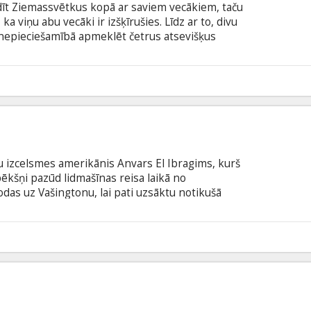
dīt Ziemassvētkus kopā ar saviem vecākiem, taču
a viņu abu vecāki ir izšķīrušies. Līdz ar to, divu
epieciešamībā apmeklēt četrus atsevišķus
 atsevišķus Ziemassvētkus. Režisors: Seth Gordon
 Vaughn, Jon Voight, Robert Duvall, Sissy Spacek,
 Filma angļu valodā ar subtitriem latviešu un
8
šu izcelsmes amerikānis Anvars El Ibragims, kurš
ēkšņi pazūd lidmašīnas reisa laikā no
odas uz Vašingtonu, lai pati uzsāktu notikušā
penā ASV bāzē, kurā izolēti no sabiedrības tiek
eki, CIP analītiķis Duglass Frīmens nonāk dilemmas
ākumus, jeb uzklausīt savu sirdsapziņu. Viņa rīcībā
zturēšanos pratināšanas laikā pret aizturēto El