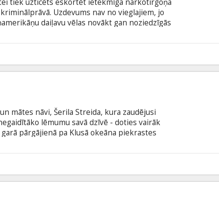
stei tiek uzticēts eskortēt ietekmīga narkotirgoņa
ce kriminālprāvā. Uzdevums nav no vieglajiem, jo
amerikāņu daiļavu vēlas novākt gan noziedzīgās
i policisti. Abas dāmas tiek ierautas nebeidzamā
akaļdzīšanās cauri visai Teksasai. Filma angļu
krievu valodā.
5
un mātes nāvi, Šerila Streida, kura zaudējusi
negaidītāko lēmumu savā dzīvē - doties vairāk
 garā pārgājienā pa Klusā okeāna piekrastes
opami šajā bīstamajā ceļojumā, neatgriezeniski
, taču maksa par to ir neticami augsta. Filma
šu un krievu valodā.
5