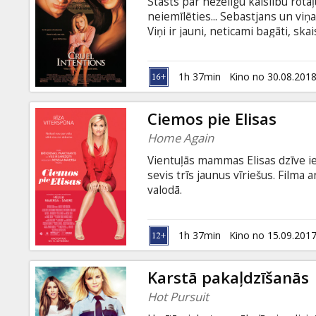
Stāsts par nežēlīgu kaislību rota
neiemīlēties... Sebastjans un viņ
Viņi ir jauni, neticami bagāti, ska
Anete – Sebastjans ir saderējis, 
augstas. Taču notiek neparedzētais
angļu valodā ar subtitriem latvie
1h 37min
Kino no 30.08.201
Ciemos pie Elisas
Home Again
Vientuļās mammas Elisas dzīve ie
sevis trīs jaunus vīriešus. Filma 
valodā.
1h 37min
Kino no 15.09.201
Karstā pakaļdzīšanās
Hot Pursuit