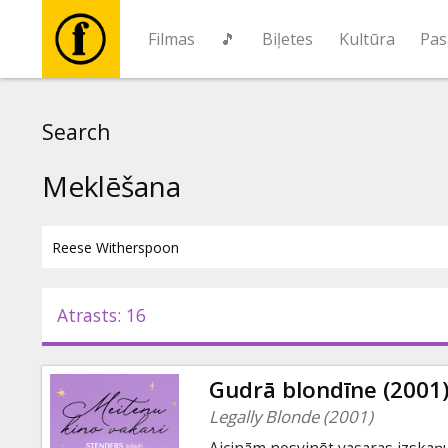
Filmas
🎵
Biļetes
Kultūra
Pas
Filmas
Search
🎵
Meklēšana
Biļetes
Kultūra
Atrasts: 16
Pasākumi
Gudrā blondīne (2001
Ziņas
Legally Blonde (2001)