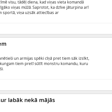
zīmē visu, tādēļ diena, kad viņas vieta komandā
mīgāko viņas mūžā. Saprotot, ka dzīve jāturpina arī
 sportā, viņa uzsāk attiecības ar
cisa kompleksu. Viņu attiecības ir tikko sākušās,
ni, kurš tikko atlaists no darba. Vēl ļaunāk - viņa
sās viņu ietupināt cietumā par gēkiem, ko
īves lutekli vai neveiksminieku? Lisas izvēle nav
iem
nētieši un armijas spēki cīņā pret tiem sāk izsīkt,
akungam tiem pretī sūtīt monstru komandu, kuru
ši.
9
isur labāk nekā mājās