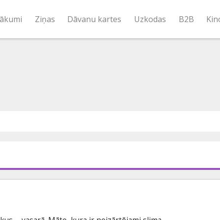
ākumi
Ziņas
Dāvanu kartes
Uzkodas
B2B
Kin