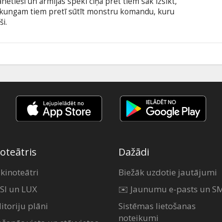
nētieši un armijas spēki cīņā pret tiem sāk izsīkt,
akungam tiem pretī sūtīt monstru komandu, kuru
ši.
9
oteātris
Dažādi
 kinoteātri
Biežāk uzdotie jautājumi
SI un LUX
✉️ Jaunumu e-pasts un S
itoriju plāni
Sistēmas lietošanas
noteikumi