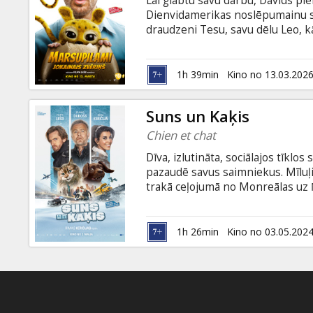
Lai glābtu savu darbu, Dāvids p
Dāvanu
Dienvidamerikas noslēpumainu sū
kartes
draudzeni Tesu, savu dēlu Leo, k
kuru Dāvids izmanto, lai atvestu 
Stefans nejauši to atver. Parādā
Uzkodas
Filma pieejama šādās versijās: -du
1h 39min
Kino no 13.03.202
subtitriem latviešu valodā.
B2B
Suns un Kaķis
Chien et chat
Kino
Dīva, izlutināta, sociālajos tīklos
Klubs
pazaudē savus saimniekus. Mīluļi
trakā ceļojumā no Monreālas uz Ņ
kuri viņus izmisīgi meklē. Filma 
angļu valodā).
1h 26min
Kino no 03.05.202