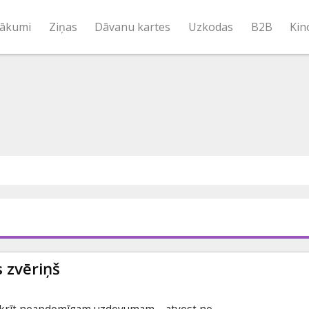
ākumi
Ziņas
Dāvanu kartes
Uzkodas
B2B
Kin
s zvēriņš