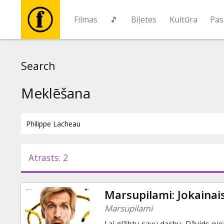
Filmas
🎵
Biļetes
Kultūra
Pas
Filmas
Search
🎵
Meklēšana
Biļetes
Kultūra
Atrasts: 2
Pasākumi
Marsupilami: Jokainai
Ziņas
Marsupilami