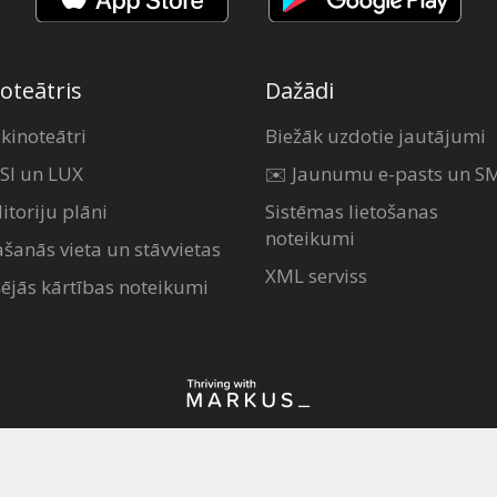
oteātris
Dažādi
 kinoteātri
Biežāk uzdotie jautājumi
SI un LUX
✉️ Jaunumu e-pasts un S
itoriju plāni
Sistēmas lietošanas
noteikumi
ašanās vieta un stāvvietas
XML serviss
šējās kārtības noteikumi