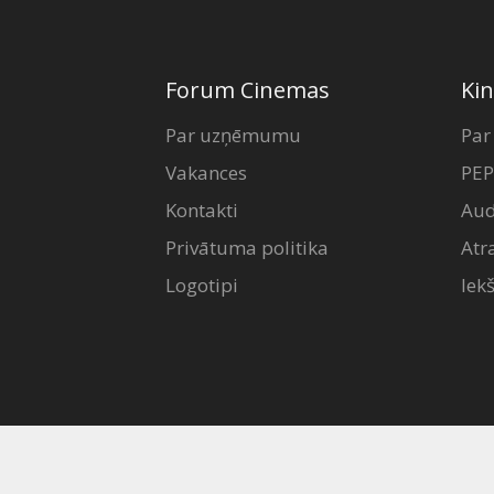
Forum Cinemas
Kin
Par uzņēmumu
Par
Vakances
PEP
Kontakti
Aud
Privātuma politika
Atr
Logotipi
Iek