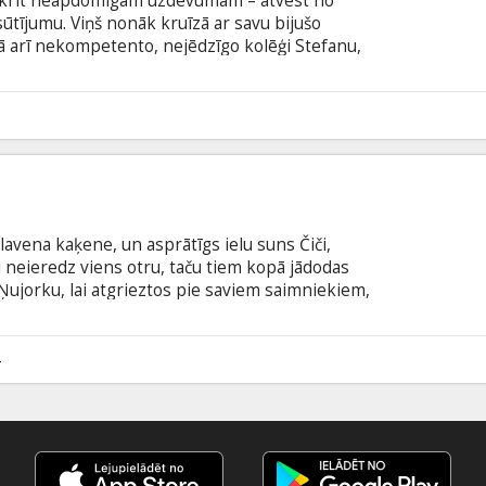
iekrīt neapdomīgam uzdevumam – atvest no
tījumu. Viņš nonāk kruīzā ar savu bijušo
ā arī nekompetento, nejēdzīgo kolēģi Stefanu,
sūtījumu viņa vietā. Viss saiet šķērsām, kad
s marsupilami mazulis, un ceļojumu pārņem haoss.
blēta latviešu valodā; -dublēta krievu valodā ar
6
 slavena kaķene, un asprātīgs ielu suns Čiči,
 neieredz viens otru, taču tiem kopā jādodas
ujorku, lai atgrieztos pie saviem saimniekiem,
dublēta latviešu un krievu valodā (ar subtitriem
4