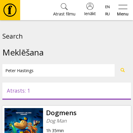
Ienākt
Atrast filmu
Menu
Filmas
Search
🎵
Meklēšana
Biļetes
Kultūra
Atrasts: 1
Pasākumi
Dogmens
Ziņas
Dog Man
1h 35min