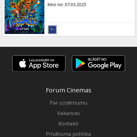
Dāvanu
Kino no
:
07.03.2025
kartes
Uzkodas
B2B
Kino
Klubs
Forum Cinemas
Par uzņēmumu
Vakances
Kontakti
Privātuma politika