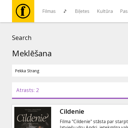
Filmas
🎵
Biļetes
Kultūra
Pas
Filmas
Search
🎵
Meklēšana
Biļetes
Kultūra
Atrasts: 2
Pasākumi
Cildenie
Ziņas
Filma "Cildenie" stāsta par starp
latviešu vīru Andri, ietekmīga va