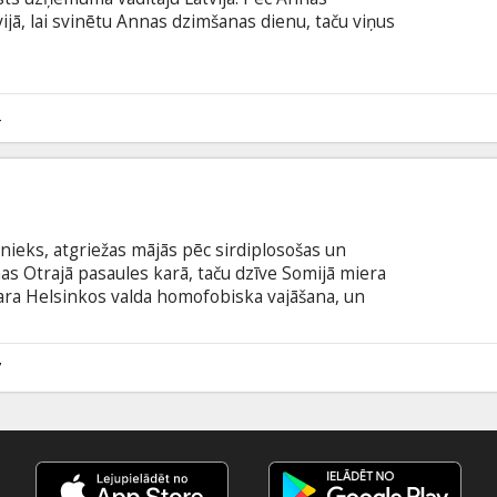
vijā, lai svinētu Annas dzimšanas dienu, taču viņus
 ar korupcijas skandālu. Preses spiediens pieaug,
su. Tikmēr Annai jābalansē starp vīra jauno
 mūziķes karjeru. Filma latviešu, angļu un vācu
angļu valodā.
4
ieks, atgriežas mājās pēc sirdiplosošas un
s Otrajā pasaules karā, taču dzīve Somijā miera
ckara Helsinkos valda homofobiska vajāšana, un
spiež precēt sievietes un radīt pēcnācējus. Touko
skuļotus vīriešus, brīvus no aizspriedumiem,
 kas kļuvis slavens ar parakstu "Tom of Finland",
7
mu un uzjundīja geju revolūcijas liesmas.