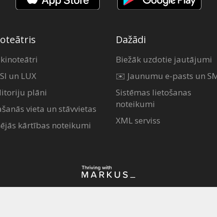
oteātris
Dažādi
 kinoteātri
Biežāk uzdotie jautājumi
SI un LUX
✉️ Jaunumu e-pasts un S
itoriju plāni
Sistēmas lietošanas
noteikumi
ašanās vieta un stāvvietas
XML serviss
šējās kārtības noteikumi