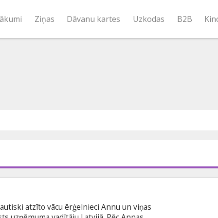
ākumi
Ziņas
Dāvanu kartes
Uzkodas
B2B
Kin
tautiski atzīto vācu ērģelnieci Annu un viņas
lsts uzņēmuma vadītāju Latvijā. Pēc Annas