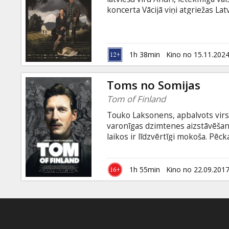
Dāvanu
koncerta Vācijā viņi atgriežas Lat
kartes
sagaida ziņas par Andra saistību
liekot Andrim izjust milzīgu stre
reputāciju un tā ietekmi uz viņas
Uzkodas
valodā ar subtitriem latviešu un 
1h 38min
Kino no 15.11.202
B2B
Toms no Somijas
Tom of Finland
Kino
Touko Laksonens, apbalvots virsn
Klubs
varonīgas dzimtenes aizstāvēšana
laikos ir līdzvērtīgi mokoša. Pē
vīriešus viņa paziņu lokā pat pie
patveras savā mākslā un zīmē mu
homoerotiskās ainās. Viņa darbs,
1h 55min
Kino no 22.09.201
kļuva par vīriešu paaudzes emblē