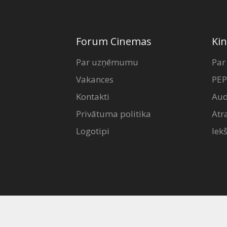
Forum Cinemas
Kin
Par uzņēmumu
Par
Vakances
PEP
Kontakti
Aud
Privātuma politika
Atr
Logotipi
Iek