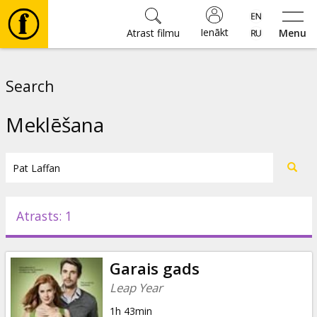
Ienākt
Atrast filmu
Menu
Filmas
Search
🎵
Meklēšana
Biļetes
Kultūra
Atrasts: 1
Pasākumi
Garais gads
Ziņas
Leap Year
1h 43min