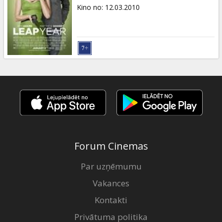
Dāvanu
Kino no
:
12.03.2010
kartes
Uzkodas
B2B
Kino
Klubs
Forum Cinemas
Par uzņēmumu
Vakances
Kontakti
Privātuma politika