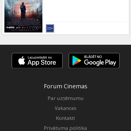
Dāvanu
kartes
Uzkodas
B2B
Kino
Klubs
Forum Cinemas
Par uzņēmumu
Vakances
Kontakti
Privātuma politika