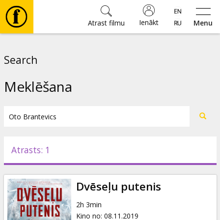
Ienākt
Atrast filmu
Menu
Filmas
Search
🎵
Meklēšana
Biļetes
Kultūra
Atrasts: 1
Pasākumi
Dvēseļu putenis
Ziņas
2h 3min
Kino no
:
08.11.2019