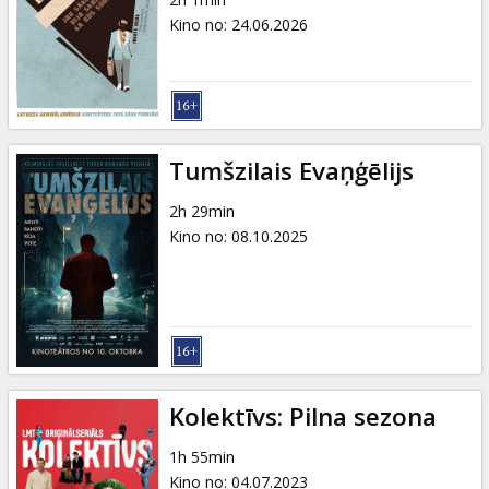
Dāvanu
Kino no
:
24.06.2026
kartes
Uzkodas
B2B
Tumšzilais Evaņģēlijs
2h 29min
Kino
Kino no
:
08.10.2025
Klubs
Kolektīvs: Pilna sezona
1h 55min
Kino no
:
04.07.2023