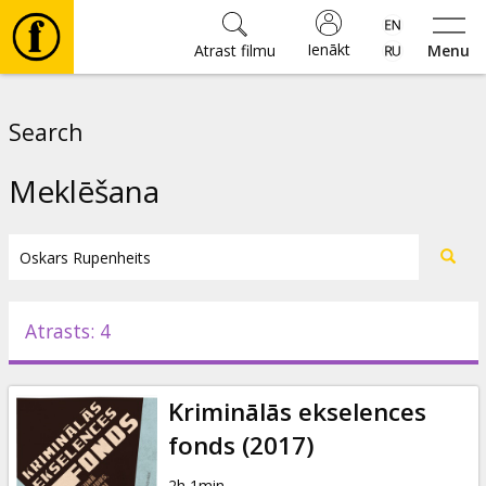
Ienākt
Atrast filmu
Menu
Filmas
Search
🎵
Meklēšana
Biļetes
Kultūra
Atrasts: 4
Pasākumi
Kriminālās ekselences
Ziņas
fonds (2017)
2h 1min