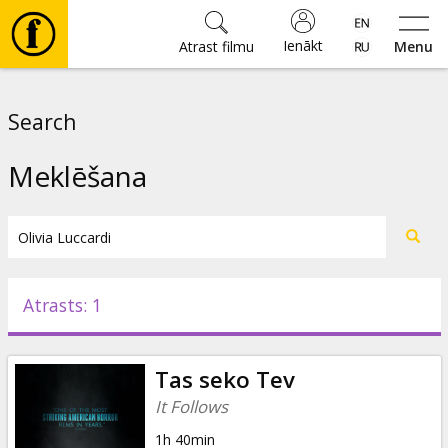
Ienākt
Atrast filmu
Menu
Filmas
Search
🎵
Meklēšana
Biļetes
Kultūra
Atrasts: 1
Pasākumi
Tas seko Tev
Ziņas
It Follows
1h 40min