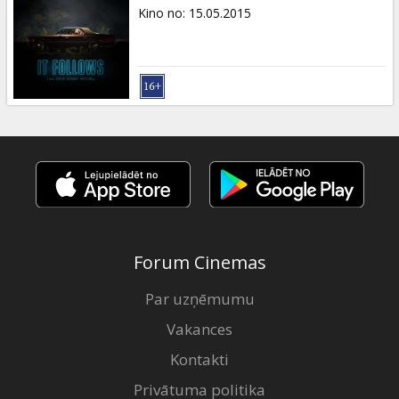
Dāvanu
Kino no
:
15.05.2015
kartes
Uzkodas
B2B
Kino
Klubs
Forum Cinemas
Par uzņēmumu
Vakances
Kontakti
Privātuma politika