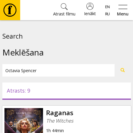
Ienākt
Atrast filmu
Menu
Filmas
Search
🎵
Meklēšana
Biļetes
Kultūra
Atrasts: 9
Pasākumi
Raganas
Ziņas
The Witches
1h 44min