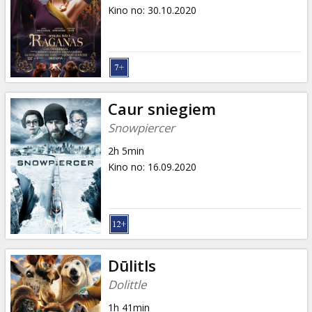
Dāvanu
Kino no
:
30.10.2020
kartes
Uzkodas
B2B
Caur sniegiem
Snowpiercer
Kino
2h 5min
Klubs
Kino no
:
16.09.2020
Dūlitls
Dolittle
1h 41min