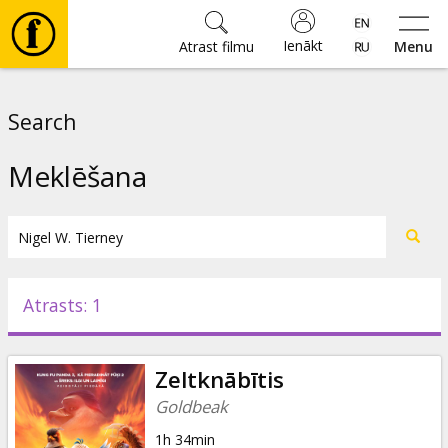
Ienākt
Atrast filmu
Menu
Filmas
Search
🎵
Meklēšana
Biļetes
Kultūra
Atrasts: 1
Pasākumi
Zeltknābītis
Ziņas
Goldbeak
1h 34min