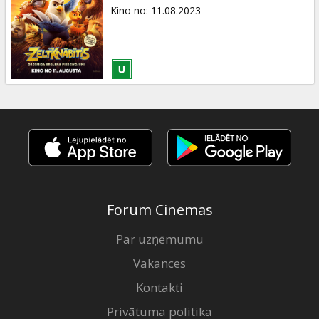
Dāvanu
Kino no
:
11.08.2023
kartes
Uzkodas
B2B
Kino
Klubs
Forum Cinemas
Par uzņēmumu
Vakances
Kontakti
Privātuma politika