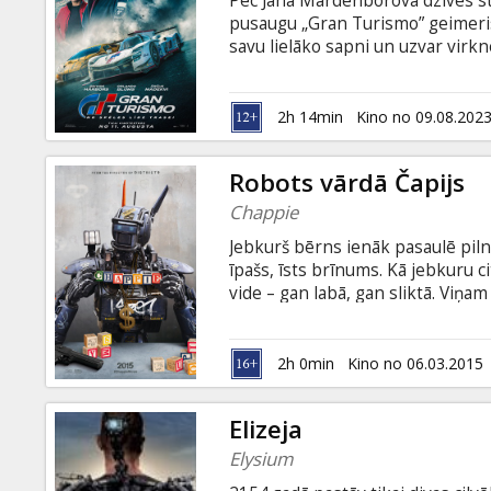
Pēc Jana Mardenborova dzīves stā
Dāvanu
pusaugu „Gran Turismo” geimeris
kartes
savu lielāko sapni un uzvar virkn
sacīkšu braucēju. Filma angļu val
Uzkodas
2h 14min
Kino no 09.08.202
B2B
Robots vārdā Čapijs
Chappie
Kino
Jebkurš bērns ienāk pasaulē pilns
Klubs
īpašs, īsts brīnums. Kā jebkuru 
vide – gan labā, gan sliktā. Viņam 
par personību. Taču ir kas tāds, ka
pirmais robots pasaulē, kurš spēj
stāsts uz visiem laikiem izmainīs
2h 0min
Kino no 06.03.2015
Elizeja
Elysium