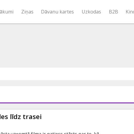
ākumi
Ziņas
Dāvanu kartes
Uzkodas
B2B
Kin
s līdz trasei