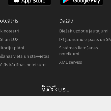
oteātris
Dažādi
 kinoteātri
Biežāk uzdotie jautājumi
SI un LUX
✉️ Jaunumu e-pasts un S
itoriju plāni
Sistēmas lietošanas
noteikumi
ašanās vieta un stāvvietas
XML serviss
šējās kārtības noteikumi