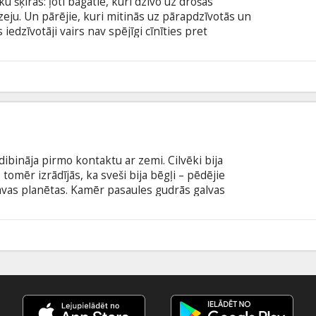
ku šķiras: ļoti bagātie, kuri dzīvo uz drošas
zeju. Un pārējie, kuri mitinās uz pārapdzīvotās un
iedzīvotāji vairs nav spējīgi cīnīties pret
is zemi. Ir tikai viens cilvēks, kuram rodas
dzīvi, un viņu sauc Makss – vienkāršs puisis,
izejā. Kamēr viņa dzīvība karājas mata gala, viņš
3
 pretī Elizejas varenajiem.
ibināja pirmo kontaktu ar zemi. Cilvēki bija
mēr izrādījās, ka sveši bija bēgļi – pēdējie
 savas planētas. Kamēr pasaules gudrās galvas
ības tika izmitinātas Dienvidāfrikas galvaspilsētā
otā rajonā numur 9. Tomēr ar laiku svešo
d, kad cilvēki nolēma viņus izmantot sava labuma
9