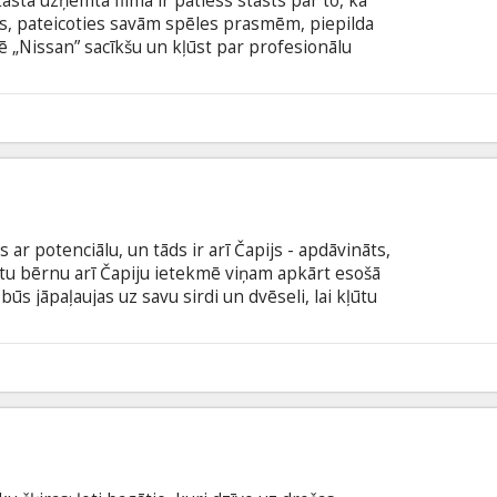
sta uzņemtā filma ir patiess stāsts par to, kā
, pateicoties savām spēles prasmēm, piepilda
ē „Nissan” sacīkšu un kļūst par profesionālu
odā ar subtitriem latviešu un krievu valodā.
3
 ar potenciālu, un tāds ir arī Čapijs - apdāvināts,
citu bērnu arī Čapiju ietekmē viņam apkārt esošā
būs jāpaļaujas uz savu sirdi un dvēseli, lai kļūtu
s atšķir Čapiju no citiem - viņš ir robots. Viņš ir
 domāt un just kā īsts cilvēks. Viņa dzīve un
 to, kā cilvēki uztver robotus un ko par tiem domā.