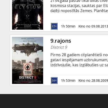
2154.gadā pastāv tikai divas cilvē
kosmosa stacijas, sauktas par Eli
daļēji nopostītās Zemes. Planētas 
noziedzību un trūkumu, kas apņēm
iespēja vienādot šo divu pasauļu 
kuram par katru cenu jānokļūst El
1h 50min
Kino no 09.08.201
uzņemas bīstamu misiju, stājoties
9.rajons
District 9
Pirms 28 gadiem citplanētieši nod
gatavi iespējamam uzbrukumam, to
izdzīvojušie, kas izglābušies uz
sprieda, ko ar viņiem iesākt, rad
Johanesburgā viņiem īpaši izveid
pacietība sāka izsīkt, jo īpaši ta
1h 53min
Kino no 28.08.200
gūšanai.