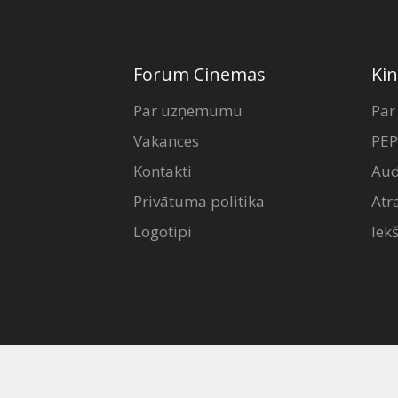
Forum Cinemas
Kin
Par uzņēmumu
Par
Vakances
PEP
Kontakti
Aud
Privātuma politika
Atr
Logotipi
Iek