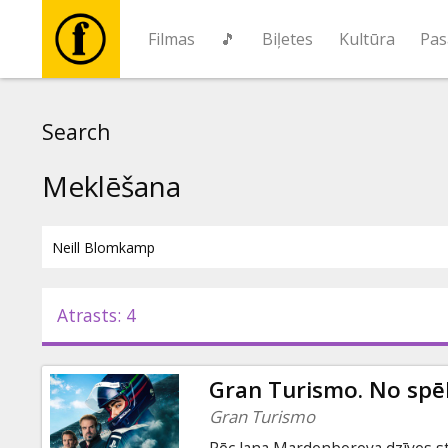
Filmas
🎵
Biļetes
Kultūra
Pas
Filmas
Search
🎵
Meklēšana
Biļetes
Kultūra
Atrasts: 4
Pasākumi
Gran Turismo. No spēle
Ziņas
Gran Turismo