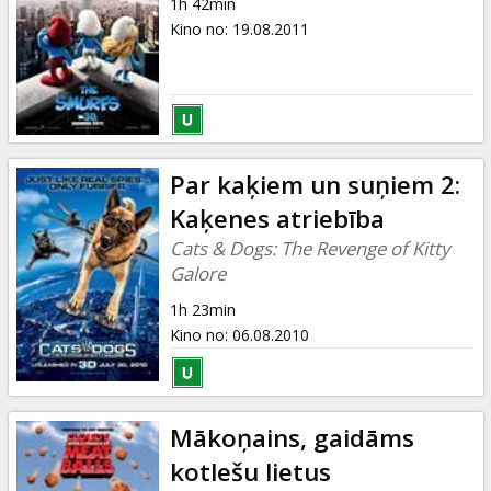
1h 42min
Kino no
:
19.08.2011
Par kaķiem un suņiem 2:
Kaķenes atriebība
Cats & Dogs: The Revenge of Kitty
Galore
1h 23min
Kino no
:
06.08.2010
Mākoņains, gaidāms
kotlešu lietus