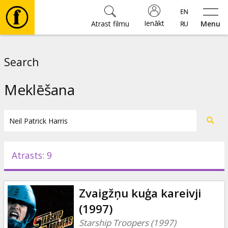
Ienākt
Atrast filmu
Menu
Filmas
Search
🎵
Meklēšana
Biļetes
Kultūra
Atrasts: 9
Pasākumi
Zvaigžņu kuģa kareivji
Ziņas
(1997)
Starship Troopers (1997)