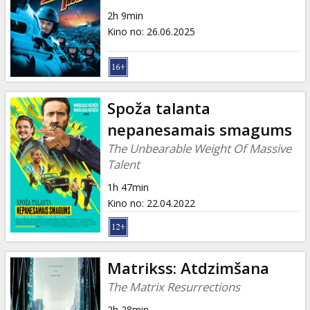
Dāvanu
2h 9min
kartes
Kino no
:
26.06.2025
Uzkodas
B2B
Spoža talanta
nepanesamais smagums
Kino
The Unbearable Weight Of Massive
Klubs
Talent
1h 47min
Kino no
:
22.04.2022
Matrikss: Atdzimšana
The Matrix Resurrections
2h 28min