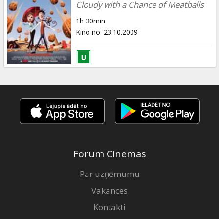
Cloudy with a Chance of Meatballs
1h 30min
Kino no
:
23.10.2009
Forum Cinemas
Par uzņēmumu
Vakances
Kontakti