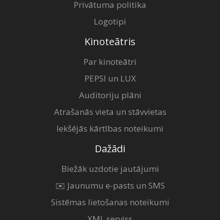
Privātuma politika
Logotipi
Kinoteātris
Par kinoteātri
PEPSI un LUX
Auditoriju plāni
Atrašanās vieta un stāvvietas
Iekšējās kārtības noteikumi
Dažādi
Biežāk uzdotie jautājumi
✉️ Jaunumu e-pasts un SMS
Sistēmas lietošanas noteikumi
XML serviss