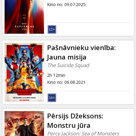
Dāvanu
Kino no
:
09.07.2025
kartes
Uzkodas
B2B
Pašnāvnieku vienība:
Jauna misija
Kino
The Suicide Squad
Klubs
2h 12min
Kino no
:
06.08.2021
Pērsijs Džeksons:
Monstru jūra
Percy Jackson: Sea of Monsters