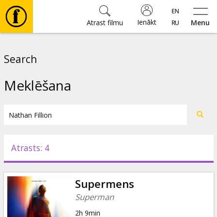
Ienākt
Atrast filmu
Menu
Filmas
Search
🎵
Meklēšana
Biļetes
Kultūra
Atrasts: 4
Pasākumi
Supermens
Ziņas
Superman
2h 9min