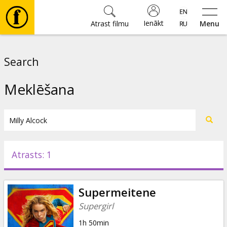
Ienākt
Atrast filmu
Menu
Filmas
Search
🎵
Meklēšana
Biļetes
Kultūra
Atrasts: 1
Pasākumi
Supermeitene
Ziņas
Supergirl
1h 50min