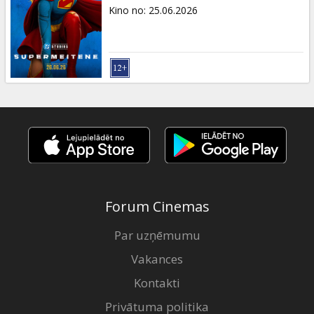
Dāvanu
Kino no
:
25.06.2026
kartes
Uzkodas
B2B
Kino
Klubs
Forum Cinemas
Par uzņēmumu
Vakances
Kontakti
Privātuma politika