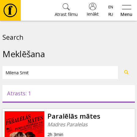
Ienākt
Atrast filmu
Menu
Filmas
Search
🎵
Meklēšana
Biļetes
Kultūra
Atrasts: 1
Pasākumi
Paralēlās mātes
Ziņas
Madres Paralelas
2h 3min