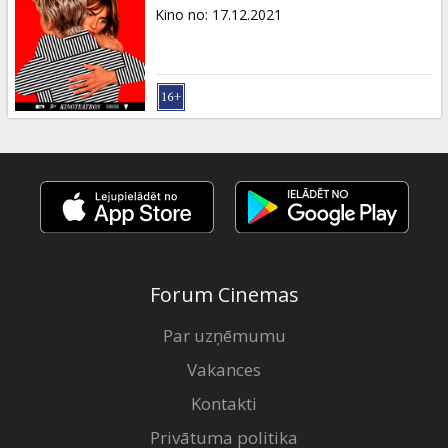
Dāvanu
Kino no
:
17.12.2021
kartes
Uzkodas
B2B
Kino
Klubs
Forum Cinemas
Par uzņēmumu
Vakances
Kontakti
Privātuma politika