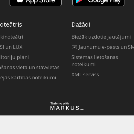
oteātris
Dažādi
 kinoteātri
Biežāk uzdotie jautājumi
SI un LUX
✉️ Jaunumu e-pasts un S
itoriju plāni
Sistēmas lietošanas
noteikumi
ašanās vieta un stāvvietas
XML serviss
šējās kārtības noteikumi