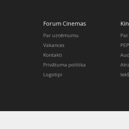
Forum Cinemas
Kin
Par uzņēmumu
Par
Vakances
PEP
Kontakti
Aud
Privātuma politika
Atr
Logotipi
Iek