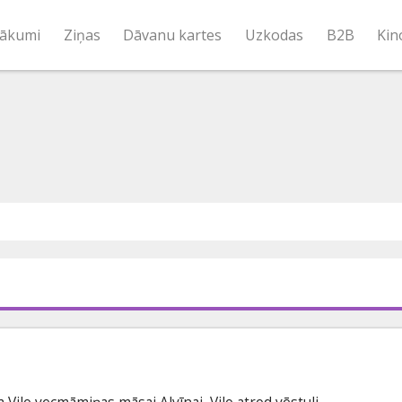
ākumi
Ziņas
Dāvanu kartes
Uzkodas
B2B
Kin