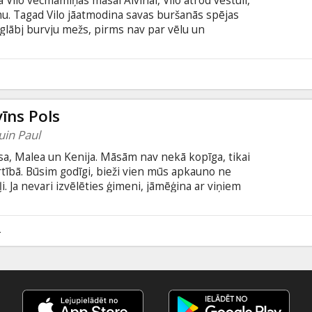
 Vilo vecmāmiņas māsai Alvīnai, Vilo atrod vēstuli,
u. Tagad Vilo jāatmodina savas buršanās spējas
jāglābj burvju mežs, pirms nav par vēlu un
 šādās versijās: -dublēta latviešu valodā; -dublēta
šu valodā.
5
īns Pols
uin Paul
essa, Malea un Kenija. Māsām nav nekā kopīga, tikai
ārtībā. Būsim godīgi, bieži vien mūs apkauno ne
ļi. Ja nevari izvēlēties ģimeni, jāmēģina ar viņiem
īz mainīsies. Iemesls tam ir Pols. Pingvīns. Pols
viņš nonāk pie Martīni ģimenes. Haosa māsas
ju mākslinieki. Viņi grib savā šovā iesaistīt pingvīnu,
4
vegasā iesūnojušo karjeru.