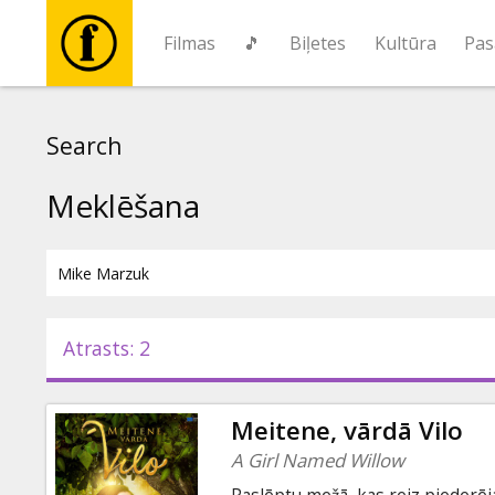
Filmas
🎵
Biļetes
Kultūra
Pas
Filmas
Search
🎵
Meklēšana
Biļetes
Kultūra
Atrasts: 2
Pasākumi
Meitene, vārdā Vilo
Ziņas
A Girl Named Willow