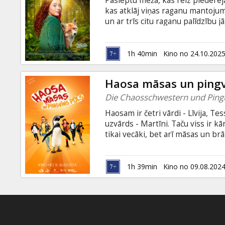
Paslēptu mežā, kas reiz piederēja
Dāvanu
kas atklāj viņas raganu mantojum
kartes
un ar trīs citu raganu palīdzību 
nenotiek traģēdija. Filma pieejama
krievu valodā ar subtitriem latvie
Uzkodas
1h 40min
Kino no 24.10.202
B2B
Haosa māsas un pingv
Die Chaosschwestern und Ping
Kino
Haosam ir četri vārdi - Līvija, T
Klubs
uzvārds - Martīni. Taču viss ir k
tikai vecāki, bet arī māsas un brā
iespējami nesaistīties. Bet tas dr
tiek nolaupīts no zoodārza, un 
atklāj, ka nolaupītāji ir divi burv
1h 39min
Kino no 09.08.202
lai tādā veidā atjaunotu savu Las