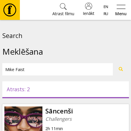
Ienākt
Atrast filmu
Menu
Filmas
Search
🎵
Meklēšana
Biļetes
Kultūra
Atrasts: 2
Pasākumi
Sāncenši
Ziņas
Challengers
2h 11min