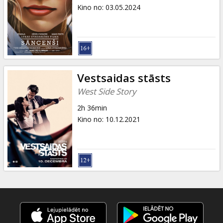
Dāvanu
Kino no
:
03.05.2024
kartes
Uzkodas
B2B
Vestsaidas stāsts
West Side Story
Kino
2h 36min
Klubs
Kino no
:
10.12.2021