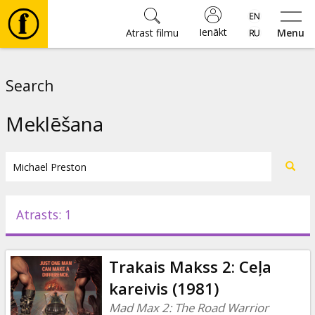
Ienākt
Atrast filmu
Menu
Filmas
Search
🎵
Meklēšana
Biļetes
Kultūra
Atrasts: 1
Pasākumi
Trakais Makss 2: Ceļa
Ziņas
kareivis (1981)
Mad Max 2: The Road Warrior