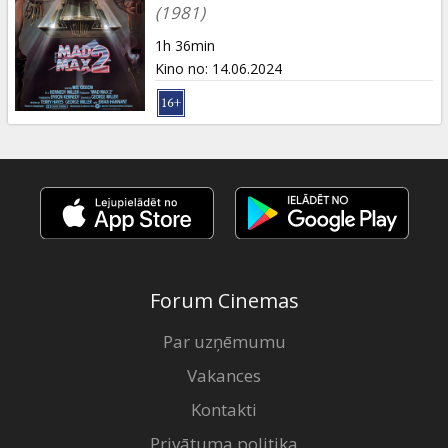
Dāvanu
(1981)
kartes
1h 36min
Kino no
:
14.06.2024
Uzkodas
B2B
Kino
Klubs
Forum Cinemas
Par uzņēmumu
Vakances
Kontakti
Privātuma politika