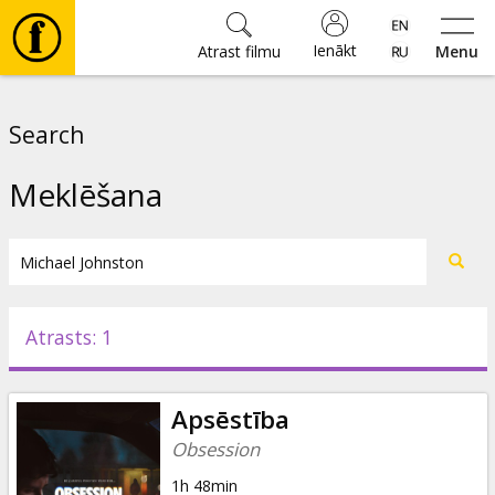
Ienākt
Atrast filmu
Menu
Filmas
Search
🎵
Meklēšana
Biļetes
Kultūra
Atrasts: 1
Pasākumi
Apsēstība
Ziņas
Obsession
1h 48min