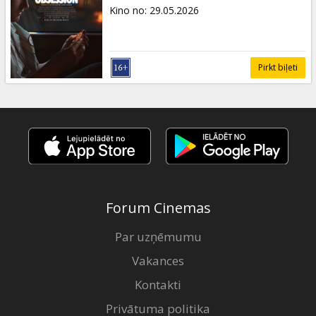
Dāvanu
Kino no
:
29.05.2026
kartes
Uzkodas
Pirkt biļeti
B2B
Kino
Klubs
Forum Cinemas
Par uzņēmumu
Vakances
Kontakti
Privātuma politika