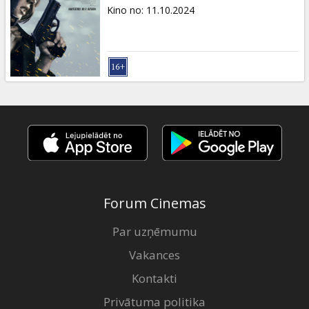
Dāvanu
Kino no
:
11.10.2024
kartes
Uzkodas
B2B
Kino
Klubs
Forum Cinemas
Par uzņēmumu
Vakances
Kontakti
Privātuma politika