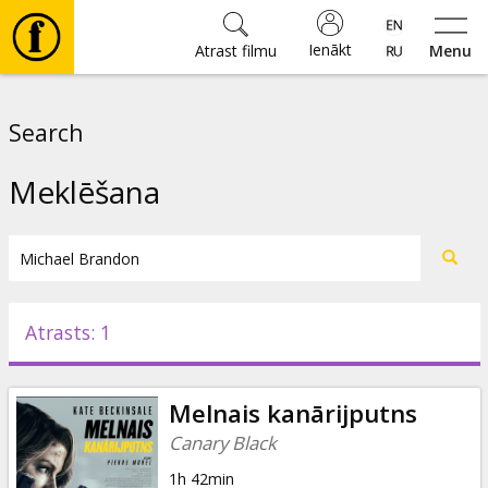
Ienākt
Atrast filmu
Menu
Filmas
Search
🎵
Meklēšana
Biļetes
Kultūra
Atrasts: 1
Pasākumi
Melnais kanārijputns
Ziņas
Canary Black
1h 42min