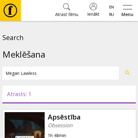
Ienākt
Atrast filmu
Menu
Filmas
Search
🎵
Meklēšana
Biļetes
Kultūra
Atrasts: 1
Pasākumi
Apsēstība
Ziņas
Obsession
1h 48min