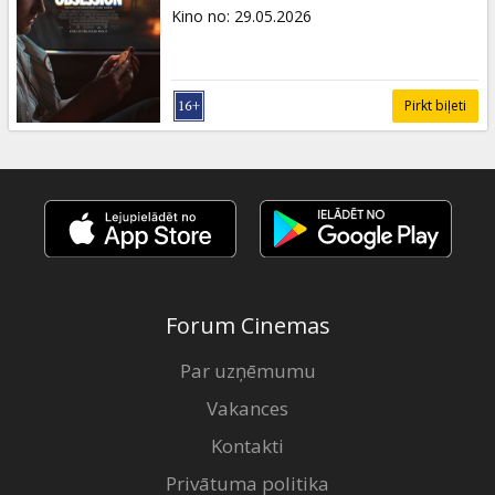
Dāvanu
Kino no
:
29.05.2026
kartes
Uzkodas
Pirkt biļeti
B2B
Kino
Klubs
Forum Cinemas
Par uzņēmumu
Vakances
Kontakti
Privātuma politika