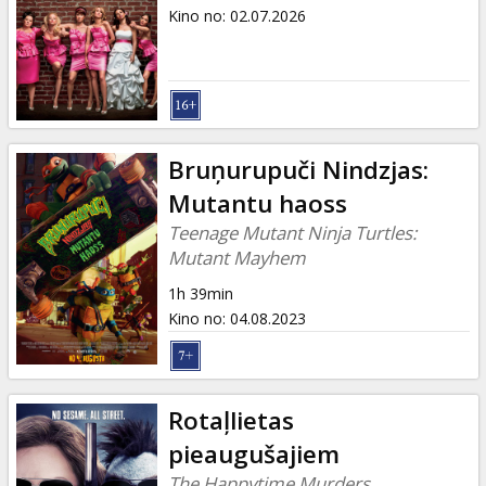
Dāvanu
Kino no
:
02.07.2026
kartes
Uzkodas
B2B
Bruņurupuči Nindzjas:
Mutantu haoss
Kino
Teenage Mutant Ninja Turtles:
Klubs
Mutant Mayhem
1h 39min
Kino no
:
04.08.2023
Rotaļlietas
pieaugušajiem
The Happytime Murders