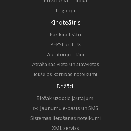
Privātuma politika
Logotipi
Kinoteātris
Par kinoteātri
PEPSI un LUX
Auditoriju plāni
Atrašanās vieta un stāvvietas
Iekšējās kārtības noteikumi
Dažādi
Biežāk uzdotie jautājumi
✉️ Jaunumu e-pasts un SMS
Sistēmas lietošanas noteikumi
XML serviss