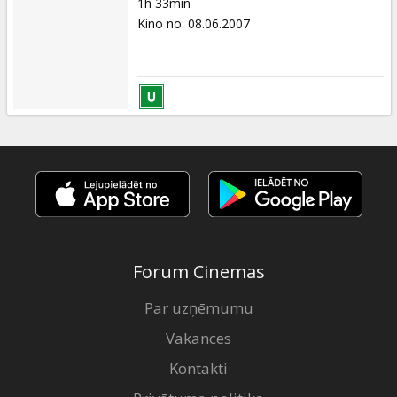
1h 33min
Kino no
:
08.06.2007
Forum Cinemas
Par uzņēmumu
Vakances
Kontakti