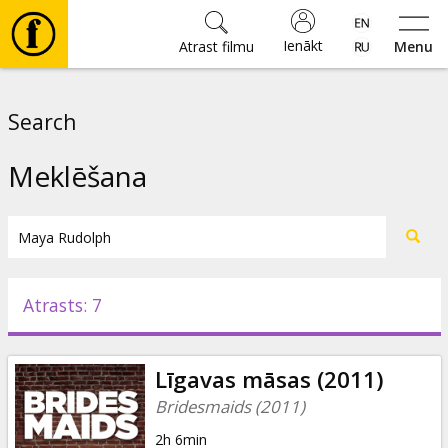
Ienākt
Atrast filmu
Menu
Filmas
Search
🎵
Meklēšana
Biļetes
Kultūra
Atrasts: 7
Pasākumi
Līgavas māsas (2011)
Ziņas
Bridesmaids (2011)
2h 6min