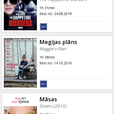
1h 31min
Kino no
:
24.08.2018
Megijas plāns
Maggie's Plan
1h 38min
Kino no
:
14.10.2016
Māsas
Sisters (2015)