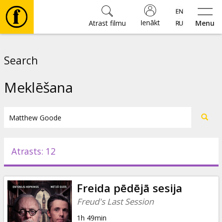
Ienākt
Atrast filmu
Menu
Filmas
Search
🎵
Meklēšana
Biļetes
Kultūra
Atrasts: 12
Pasākumi
Freida pēdējā sesija
Ziņas
Freud's Last Session
1h 49min