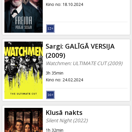
Dāvanu
Kino no
:
18.10.2024
kartes
Uzkodas
B2B
Sargi: GALĪGĀ VERSIJA
(2009)
Kino
Watchmen: ULTIMATE CUT (2009)
Klubs
3h 35min
Kino no
:
24.02.2024
Klusā nakts
Silent Night (2022)
1h 32min