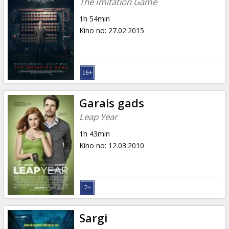
The Imitation Game
1h 54min
Kino no
:
27.02.2015
Garais gads
Leap Year
1h 43min
Kino no
:
12.03.2010
Sargi