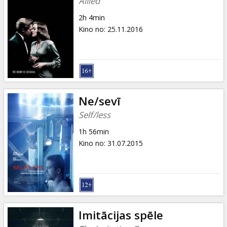
Allied
2h 4min
Kino no
:
25.11.2016
Ne/sevī
Self/less
1h 56min
Kino no
:
31.07.2015
Imitācijas spēle