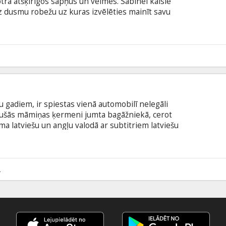
 otra atšķirīgos sapņus un vēlmes. Sabīnei kaisle
dz dusmu robežu uz kuras izvēlēties mainīt savu
un iztēle liek realitātei sarauties un lietus gāzēm
aunais pāris nonāk uz saspīlētas robežas -
ūt kopā. Filma latviešu valodā ar subtitriem angļu
3
u gadiem, ir spiestas vienā automobilī nelegāli
irušās māmiņas ķermeni jumta bagāžniekā, cerot
lma latviešu un angļu valodā ar subtitriem latviešu
2