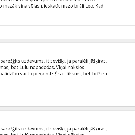
jo mazāk viņa vēlas pieskatīt mazo brāli Leo. Kad
 pilsētu pie ārsta, Elizabete, aizrāvusies ar
 Leo pazūd noslēpumainajos džungļos. Lai
s radījumu Pūkainīti, Elizabete uzdrošinās iepazīt
.
6
sarežģīts uzdevums, it sevišķi, ja paralēli jāšķiras,
āmas, bet Lulū nepadodas. Viņai nāksies
palīdzību vai to pieņemt? Šis ir līksms, bet brīžiem
 jaunai sievietei veicas (vai neveicas!) sociālajā
btitriem latviešu valodā.
4
sarežģīts uzdevums, it sevišķi, ja paralēli jāšķiras,