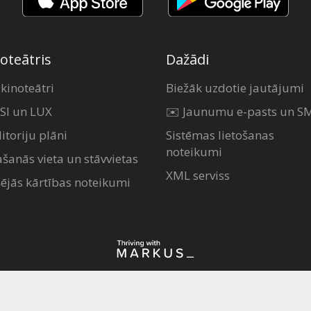
oteātris
Dažādi
 kinoteātri
Biežāk uzdotie jautājumi
SI un LUX
✉️ Jaunumu e-pasts un S
itoriju plāni
Sistēmas lietošanas
noteikumi
ašanās vieta un stāvvietas
XML serviss
šējās kārtības noteikumi