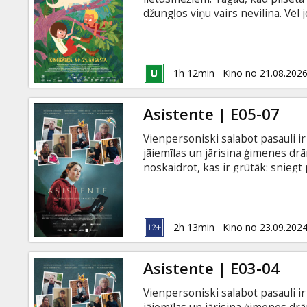
Dāvanu
džungļos viņu vairs nevilina. Vēl 
kartes
mamma un tētis negaidīti dodas uz
grāmatas lasīšanu, nepamana, ka
izglābtu brāli un neredzētas suga
Uzkodas
Venecuēlas džungļu noslēpumus
1h 12min
Kino no 21.08.202
B2B
Asistente | E05-07
Vienpersoniski salabot pasauli ir 
Kino
jāiemīlas un jārisina ģimenes dr
Klubs
noskaidrot, kas ir grūtāk: sniegt 
pavisam nopietns stāsts par to, kā
darbā. Filma latviešu valodā ar su
2h 13min
Kino no 23.09.202
Asistente | E03-04
Vienpersoniski salabot pasauli ir 