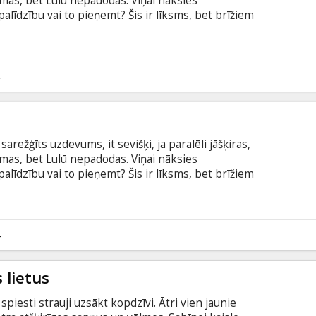
āmas, bet Lulū nepadodas. Viņai nāksies
palīdzību vai to pieņemt? Šis ir līksms, bet brīžiem
 jaunai sievietei veicas (vai neveicas!) sociālajā
btitriem latviešu valodā.
4
sarežģīts uzdevums, it sevišķi, ja paralēli jāšķiras,
āmas, bet Lulū nepadodas. Viņai nāksies
palīdzību vai to pieņemt? Šis ir līksms, bet brīžiem
 jaunai sievietei veicas (vai neveicas!) sociālajā
btitriem latviešu valodā.
4
 lietus
spiesti strauji uzsākt kopdzīvi. Ātri vien jaunie