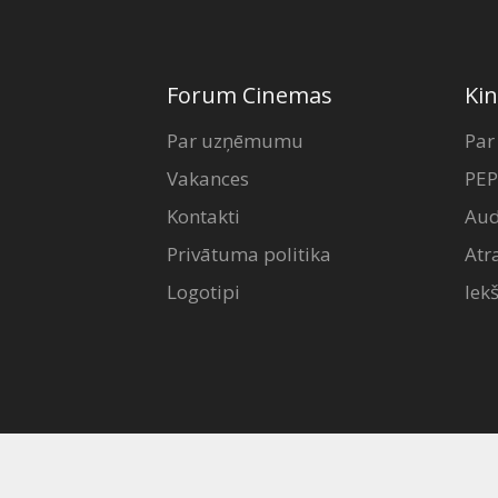
Forum Cinemas
Kin
Par uzņēmumu
Par
Vakances
PEP
Kontakti
Aud
Privātuma politika
Atr
Logotipi
Iek