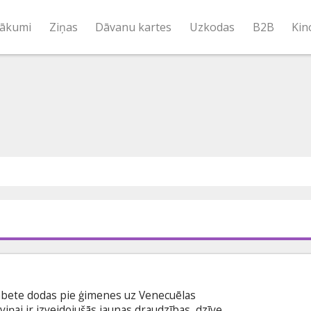
ākumi
Ziņas
Dāvanu kartes
Uzkodas
B2B
Kin
zabete dodas pie ģimenes uz Venecuēlas
viņai ir izveidojušās jaunas draudzības, dzīve