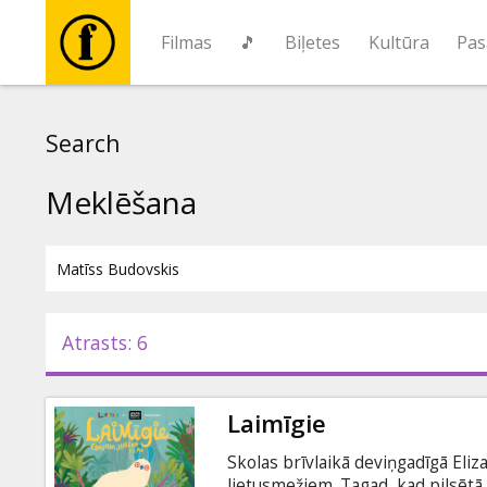
Filmas
🎵
Biļetes
Kultūra
Pas
Filmas
Search
🎵
Meklēšana
Biļetes
Kultūra
Atrasts: 6
Pasākumi
Laimīgie
Ziņas
Skolas brīvlaikā deviņgadīgā Eli
lietusmežiem. Tagad, kad pilsētā 