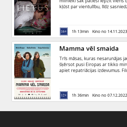
mīlnieki sāk patiesi iepzīt viens
kļūst par vientulību, līdz sasnie
rīcību. Jaunās sievietes emocijas 
viņu nelaist laukā no dzīvokļa. J
izvēlēties, vai tiešām ir gatavi b
valodā.
1h 13min
Kino no 14.11.202
Mamma vēl smaida
Trīs māsas, kuras nesarunājas ja
šķērsot pusi Eiropas ar tikko m
apiet repatriācijas izdevumus. Fi
un angļu valodā.
1h 36min
Kino no 07.12.202