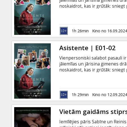
jāiemīlas un jārisina ģimenes dr
noskaidrot, kas ir grūtāk: sniegt 
pavisam nopietns stāsts par to, kā
darbā. Filma latviešu valodā ar su
1h 26min
Kino no 16.09.202
Asistente | E01-02
Vienpersoniski salabot pasauli ir 
jāiemīlas un jārisina ģimenes dr
noskaidrot, kas ir grūtāk: sniegt 
pavisam nopietns stāsts par to, kā
darbā. Filma latviešu valodā ar su
1h 29min
Kino no 12.09.202
Vietām gaidāms stiprs
Iemīlējies pāris Sabīne un Reinis 