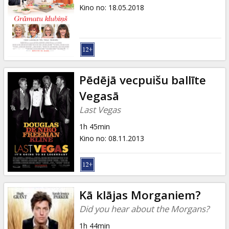
Dāvanu
Kino no
:
18.05.2018
kartes
Uzkodas
B2B
Pēdējā vecpuišu ballīte
Vegasā
Kino
Last Vegas
Klubs
1h 45min
Kino no
:
08.11.2013
Kā klājas Morganiem?
Did you hear about the Morgans?
1h 44min