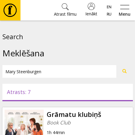
Ienākt
Atrast filmu
Menu
Filmas
Search
🎵
Meklēšana
Biļetes
Kultūra
Atrasts: 7
Pasākumi
Grāmatu klubiņš
Ziņas
Book Club
1h 44min