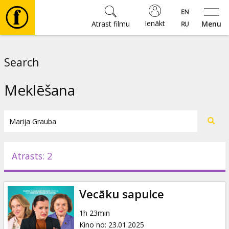
Ienākt
Atrast filmu
Menu
Filmas
Search
🎵
Meklēšana
Biļetes
Kultūra
Atrasts: 2
Pasākumi
Vecāku sapulce
Ziņas
1h 23min
Kino no
:
23.01.2025