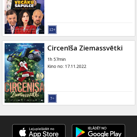
Dāvanu
kartes
Uzkodas
B2B
Circenīša Ziemassvētki
1h 57min
Kino
Kino no
:
17.11.2022
Klubs