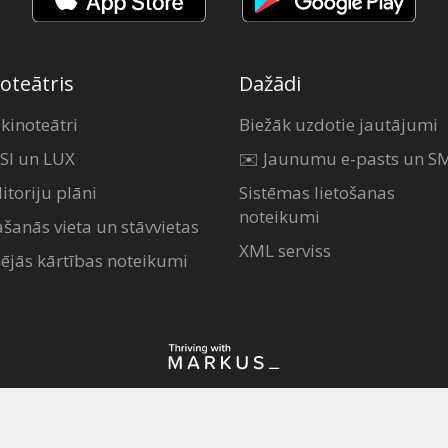
oteātris
Dažādi
 kinoteātri
Biežāk uzdotie jautājumi
SI un LUX
✉️ Jaunumu e-pasts un S
itoriju plāni
Sistēmas lietošanas
noteikumi
ašanās vieta un stāvvietas
XML serviss
šējās kārtības noteikumi