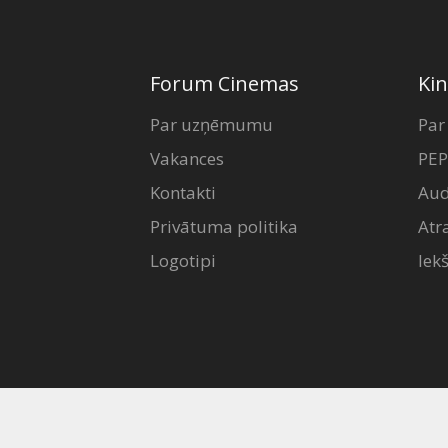
Forum Cinemas
Kin
Par uzņēmumu
Par
Vakances
PEP
Kontakti
Aud
Privātuma politika
Atr
Logotipi
Iek