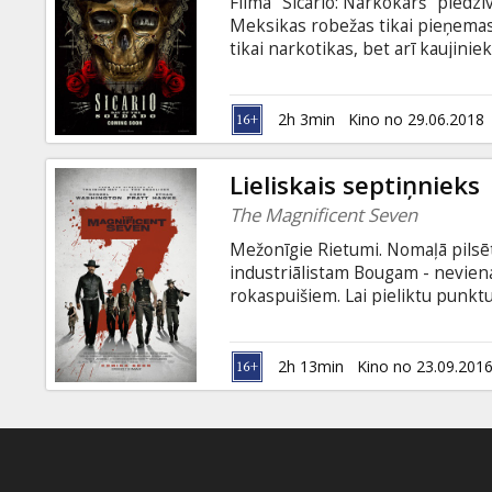
Filmā "Sicario: Narkokarš" piedzī
Meksikas robežas tikai pieņemas 
tikai narkotikas, bet arī kaujini
risinājumu, tādēļ federālais aģen
spēkus ar noslēpumaino Alehandr
uzbrukumu. Taču Alehandro ir kārt
2h 3min
Kino no 29.06.2018
valodā ar subtitriem latviešu un 
Lieliskais septiņnieks
The Magnificent Seven
Mežonīgie Rietumi. Nomaļā pilsē
industriālistam Bougam - neviena
rokaspuišiem. Lai pieliktu punkt
iedzīvotājiem nekas cits neatlie
ir vai nu atlīdzību meklētāji, spēl
izveicīgi ar ieročiem. Filma angļu
2h 13min
Kino no 23.09.201