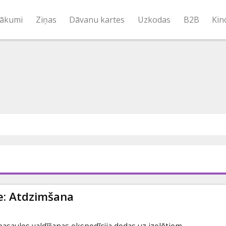
ākumi
Ziņas
Dāvanu kartes
Uzkodas
B2B
Kin
e: Atdzimšana