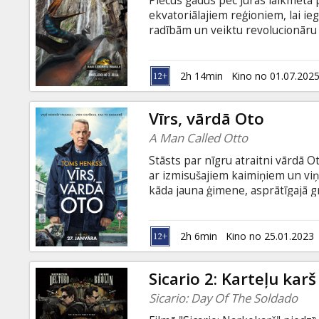
Piecus gadus pēc Juras laikmeta 
Dāvanu
ekvatoriālajiem reģioniem, lai i
kartes
radībām un veiktu revolucionāru 
subtitriem latviešu un krievu val
Uzkodas
2h 14min
Kino no 01.07.202
B2B
Vīrs, vārdā Oto
A Man Called Otto
Kino
Stāsts par nīgru atraitni vārdā O
Klubs
ar izmisušajiem kaimiņiem un viņ
kāda jauna ģimene, asprātīgajā g
pretinieci. Šī satikšanās izvērša
kājām gaisā. Filma uzņemta pēc g
subtitriem latviešu un krievu val
2h 6min
Kino no 25.01.2023
Sicario 2: Karteļu karš
Sicario: Day Of The Soldado