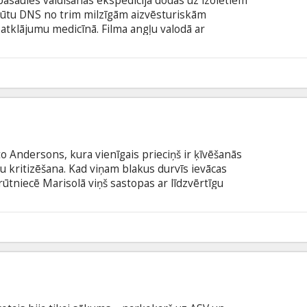
pasaules valdīšanas ekspedīcija dodas uz izolētiem
egūtu DNS no trim milzīgām aizvēsturiskām
atklājumu medicīnā. Filma angļu valodā ar
odā.
5
to Andersons, kura vienīgais prieciņš ir ķīvēšanās
u kritizēšana. Kad viņam blakus durvīs ievācas
rūtniecē Marisolā viņš sastopas ar līdzvērtīgu
s par negaidītu draudzību, kas apvērsīs Oto pasauli
rāmatas "Vīrs, vārdā Ūve". Filma angļu valodā ar
odā.