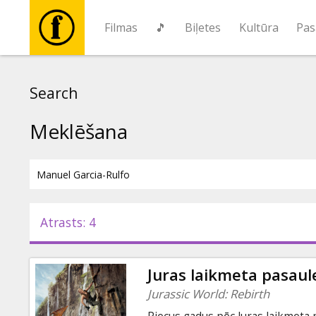
Filmas
🎵
Biļetes
Kultūra
Pas
Filmas
Search
🎵
Meklēšana
Biļetes
Kultūra
Atrasts: 4
Pasākumi
Juras laikmeta pasaul
Ziņas
Jurassic World: Rebirth