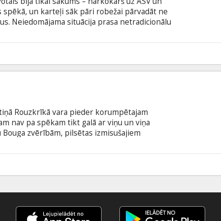
votais bija tikai sākums – narkokarš uz ASV un
spēkā, un karteļi sāk pāri robežai pārvadāt ne
ekus. Neiedomājama situācija prasa netradicionālu
ts Mets Greivers (Josh Brolin) vēlreiz apvieno
o, lai ar jebkādiem līdzekļiem apturētu karteļu
ojami savi rēķini – briest karš... Filma angļu
krievu valodā.
tiņā Rouzkrīkā vara pieder korumpētajam
m nav pa spēkam tikt galā ar viņu un viņa
u Bouga zvērībām, pilsētas izmisušajiem
k kā par pēdējo naudu noalgot septiņus vīrus, kas
maņi vai ārpus likuma, bet visi kā viens ļoti
 valodā ar subtitriem latviešu un krievu valodā.
6