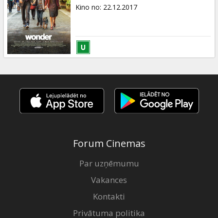
Dāvanu
Kino no
:
22.12.2017
kartes
Uzkodas
B2B
Kino
Klubs
Forum Cinemas
Par uzņēmumu
Vakances
Kontakti
Privātuma politika