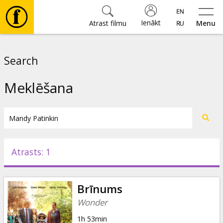
Ienākt
Atrast filmu
Menu
Filmas
Search
🎵
Meklēšana
Biļetes
Kultūra
Atrasts: 1
Pasākumi
Brīnums
Ziņas
Wonder
1h 53min