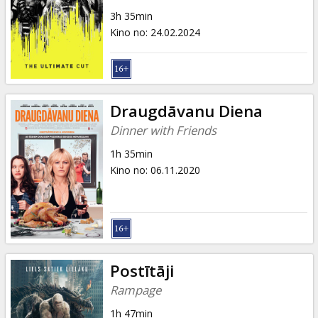
Dāvanu
3h 35min
kartes
Kino no
:
24.02.2024
Uzkodas
B2B
Draugdāvanu Diena
Dinner with Friends
Kino
1h 35min
Klubs
Kino no
:
06.11.2020
Postītāji
Rampage
1h 47min