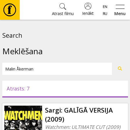
Ienākt
Atrast filmu
Menu
Filmas
Search
🎵
Meklēšana
Biļetes
Kultūra
Atrasts: 7
Pasākumi
Sargi: GALĪGĀ VERSIJA
Ziņas
(2009)
Watchmen: ULTIMATE CUT (2009)