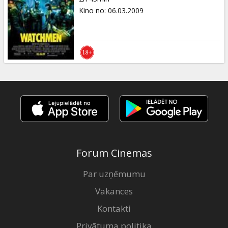
Kino no
:
06.03.2009
Forum Cinemas
Par uzņēmumu
Vakances
Kontakti
Privātuma politika