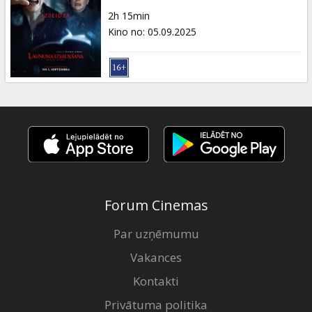
Dāvanu
2h 15min
kartes
Kino no
:
05.09.2025
Uzkodas
B2B
Kino
Klubs
Forum Cinemas
Par uzņēmumu
Vakances
Kontakti
Privātuma politika