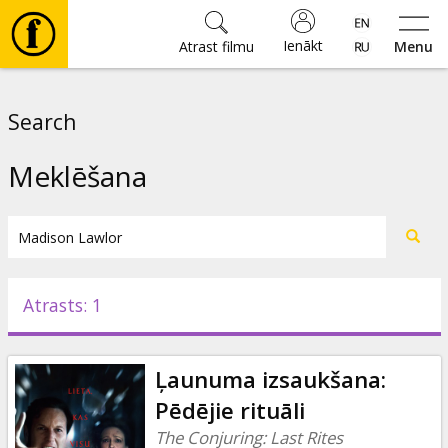
Ienākt
Atrast filmu
Menu
Filmas
Search
🎵
Meklēšana
Biļetes
Kultūra
Atrasts: 1
Pasākumi
Ļaunuma izsaukšana:
Ziņas
Pēdējie rituāli
The Conjuring: Last Rites