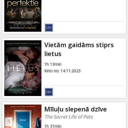
Dāvanu
kartes
Uzkodas
B2B
Vietām gaidāms stiprs
lietus
Kino
1h 13min
Klubs
Kino no
:
14.11.2023
Mīluļu slepenā dzīve
The Secret Life of Pets
1h 31min