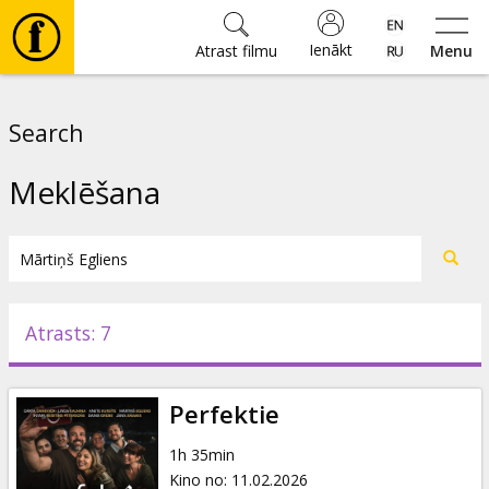
Ienākt
Atrast filmu
Menu
Filmas
Search
🎵
Meklēšana
Biļetes
Kultūra
Atrasts: 7
Pasākumi
Perfektie
Ziņas
1h 35min
Kino no
:
11.02.2026