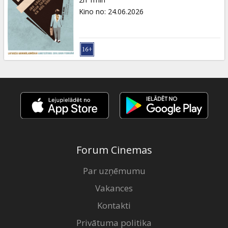
Dāvanu
Kino no
:
24.06.2026
kartes
Uzkodas
B2B
Kino
Klubs
Forum Cinemas
Par uzņēmumu
Vakances
Kontakti
Privātuma politika