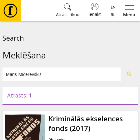
Ienākt
Atrast filmu
Menu
Filmas
Search
🎵
Meklēšana
Biļetes
Kultūra
Atrasts: 1
Pasākumi
Kriminālās ekselences
Ziņas
fonds (2017)
2h 1min