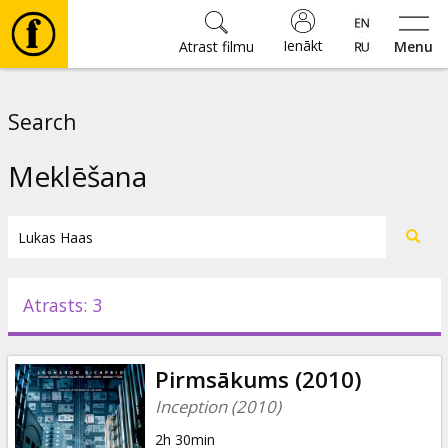
Ienākt
Atrast filmu
Menu
Filmas
Search
🎵
Meklēšana
Biļetes
Kultūra
Atrasts: 3
Pasākumi
Pirmsākums (2010)
Ziņas
Inception (2010)
2h 30min