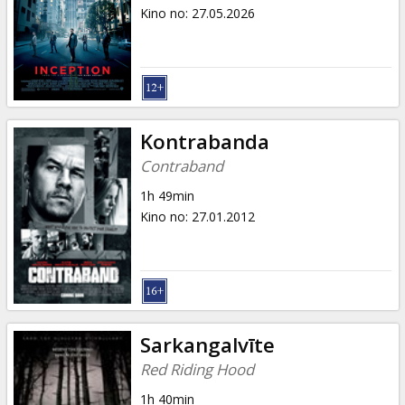
Dāvanu
Kino no
:
27.05.2026
kartes
Uzkodas
B2B
Kontrabanda
Contraband
Kino
1h 49min
Klubs
Kino no
:
27.01.2012
Sarkangalvīte
Red Riding Hood
1h 40min