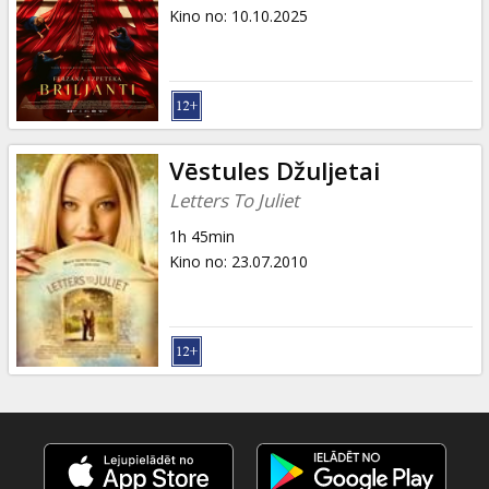
Dāvanu
Kino no
:
10.10.2025
kartes
Uzkodas
B2B
Vēstules Džuljetai
Letters To Juliet
Kino
1h 45min
Klubs
Kino no
:
23.07.2010