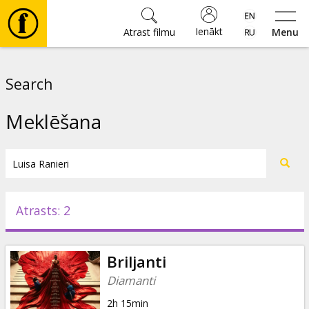
Ienākt
Atrast filmu
Menu
Filmas
Search
🎵
Meklēšana
Biļetes
Kultūra
Atrasts: 2
Pasākumi
Briljanti
Ziņas
Diamanti
2h 15min