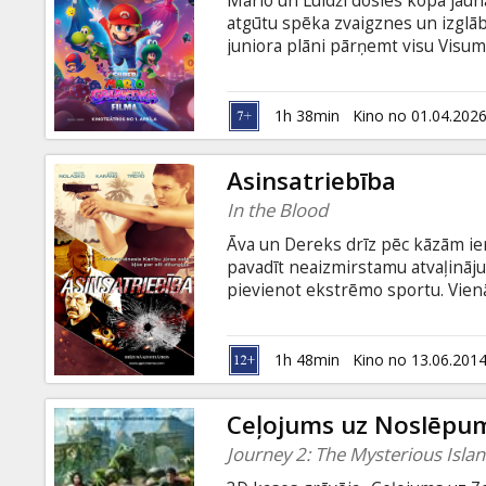
Mario un Luidži dosies kopā jaun
Dāvanu
atgūtu spēka zvaigznes un izglā
kartes
juniora plāni pārņemt visu Visumu 
versijās: - latviešu valodā; - krie
valodā ar subtitriem latviešu valo
Uzkodas
1h 38min
Kino no 01.04.202
B2B
Asinsatriebība
In the Blood
Kino
Āva un Dereks drīz pēc kāzām iero
Klubs
pavadīt neaizmirstamu atvaļināju
pievienot ekstrēmo sportu. Vienā
negadījums, un viņš pēkšņi pazūd.
palīdzību un nopietnu izmeklēšan
cīņā bez noteikumiem. Izrādās, k
1h 48min
Kino no 13.06.201
aizsegā darbojas varens korumpē
Ceļojums uz Noslēpum
Journey 2: The Mysterious Isla