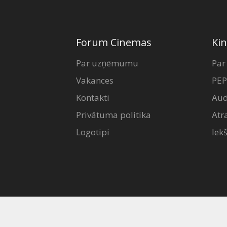
Forum Cinemas
Kin
Par uzņēmumu
Par
Vakances
PEP
Kontakti
Aud
Privātuma politika
Atr
Logotipi
Iek