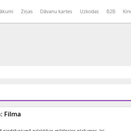
ākumi
Ziņas
Dāvanu kartes
Uzkodas
B2B
Kin
: Filma