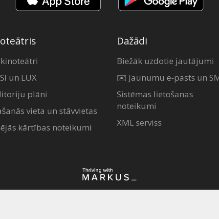
oteātris
Dažādi
 kinoteātri
Biežāk uzdotie jautājumi
SI un LUX
✉️ Jaunumu e-pasts un S
itoriju plāni
Sistēmas lietošanas
noteikumi
ašanās vieta un stāvvietas
XML serviss
šējās kārtības noteikumi