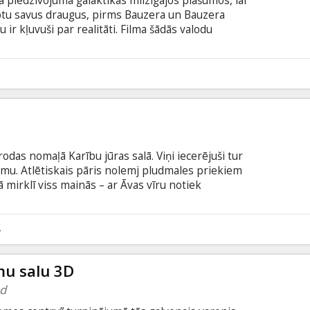
ā piedzīvojumā galaktikas milzīgajos plašumos, lai
btu savus draugus, pirms Bauzera un Bauzera
ir kļuvuši par realitāti. Filma šādās valodu
vu valodā, ar subtitriem latviešu valodā; - angļu
dā.
6
das nomaļā Karību jūras salā. Viņi iecerējuši tur
mu. Atlētiskais pāris nolemj pludmales priekiem
 mirklī viss mainās – ar Āvas vīru notiek
 Apjautusi, ka nav ko cerēt uz vietējās policijas
u, Āva viena pati sāk meklēt vīru un iesaistās
a grezno viesnīcu un drošo tūristu maršrutu
4
ts vietējo grupējums.
u salu 3D
nd