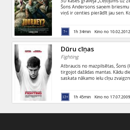
3D kases grāvēja „Ceļojums uz Z
Šons Andersons saņem briesmu s
viņš ir centies pierādīt jau sen.
helikoptera pilotu viņš dodas me
brīnumaino salu. Filmas varoņie
Atlantīda, lavas vietā plūst zelts
1h 34min
Kino no 10.02.201
ziloņi ir klēpja sunīšu izmērā. Viņ
nogrimt...
Dūru cīņas
Fighting
Atbraucis no mazpilsētas, Šons (
tirgojot dažādas mantas. Kādu die
saskata nākamo ielu cīņu zvaigzn
žūksni. Viņš iepazīstina Šonu ar 
sapņojot par labāku dzīvi, Šons 
cīkstoņus un kunfu meistarus. Ja 
1h 45min
Kino no 17.07.200