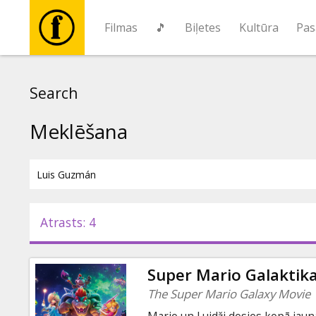
Filmas
🎵
Biļetes
Kultūra
Pas
Filmas
Search
🎵
Meklēšana
Biļetes
Kultūra
Atrasts: 4
Pasākumi
Super Mario Galaktika
Ziņas
The Super Mario Galaxy Movie