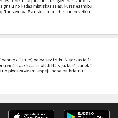
emes centru” turpinājumā tās galvenais varonis
ignālu no kādas mistiskas salas, kuras esamību
 Kopā ar savu patēvu, skaistu meiteni un neveiklu
klēt Žila Verna un citu autoru darbos aprakstīto
m izdodas atrast Noslēpumu salu, uz kuras atrodas
, un uz kuras kukaiņi un ķirzakas ir gigantiskas, bet
2
iem ir tikai divas dienas, lai izglābtos, jo sala draud
Channing Tatum) pelna sev iztiku Ņujorkas ielās
nu viņš iepazīstas ar blēdi Hārviju, kurš jauneklī
i un piedāvā viņam iespēju nopelnīt krietnu
pagrīdes totalizatora noteikumiem. Katru nakti,
liek uz lāpstiņām profesionālus bokserus, skarbus
Šons zaudēs - viņam nāksies atgriezties uz ielas.
9