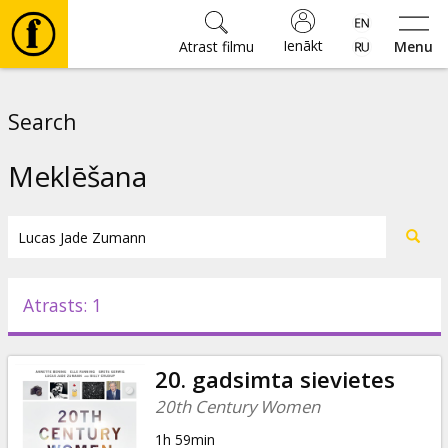
Ienākt
Atrast filmu
Menu
Filmas
Search
🎵
Meklēšana
Biļetes
Kultūra
Atrasts: 1
Pasākumi
20. gadsimta sievietes
Ziņas
20th Century Women
1h 59min