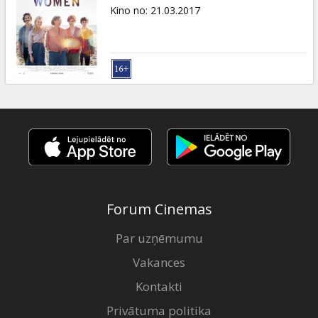
Dāvanu
Kino no
:
21.03.2017
kartes
Uzkodas
B2B
Kino
Klubs
Forum Cinemas
Par uzņēmumu
Vakances
Kontakti
Privātuma politika