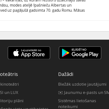
sti – vakariņas, uz kurām režisors uzaicinājis savas
 māsu, modes ateljē īpašnieču Albertas un
aizved uz pagājušā gadsimta 70. gadu Romu. Māsas
vo tērpi grandiozai filmai, kuras darbība
stīmu mākslinieks ir neticami prasīgs, turklāt
rī ar divu primadonnu sāncensību, kuru ceļi
5
u valodā ar subtitriem latviešu un krievu valodā.
oteātris
Dažādi
 kinoteātri
Biežāk uzdotie jautājumi
SI un LUX
✉️ Jaunumu e-pasts un S
itoriju plāni
Sistēmas lietošanas
noteikumi
ašanās vieta un stāvvietas