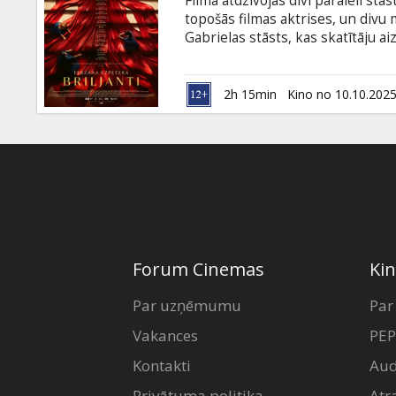
Filmā atdzīvojas divi paralēli stā
Dāvanu
topošās filmas aktrises, un divu
kartes
Gabrielas stāsts, kas skatītāju 
saņem svarīgu pasūtījumu, jāgata
norisinās 18. gadsimtā. Filmas ko
Uzkodas
modes ateljē dāmām jātiek galā a
2h 15min
Kino no 10.10.202
nedrīkst krustoties. Filma itālieš
B2B
Kino
Klubs
Forum Cinemas
Kin
Par uzņēmumu
Par
Vakances
PEP
Kontakti
Aud
Privātuma politika
Atr