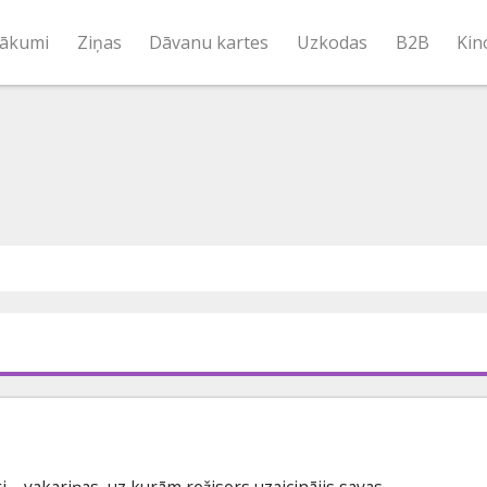
ākumi
Ziņas
Dāvanu kartes
Uzkodas
B2B
Kin