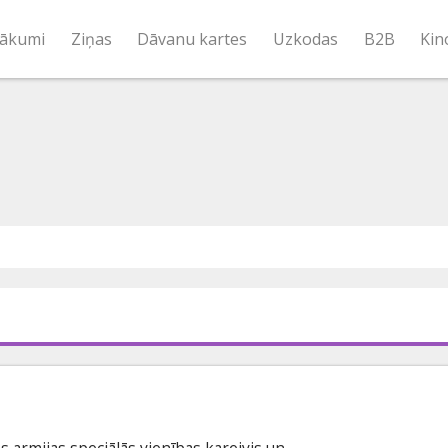
ākumi
Ziņas
Dāvanu kartes
Uzkodas
B2B
Kin