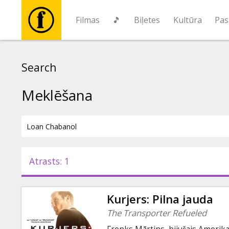
Filmas
🎵
Biļetes
Kultūra
Pas
Filmas
Search
🎵
Meklēšana
Biļetes
Kultūra
Atrasts: 1
Pasākumi
Kurjers: Pilna jauda
Ziņas
The Transporter Refueled