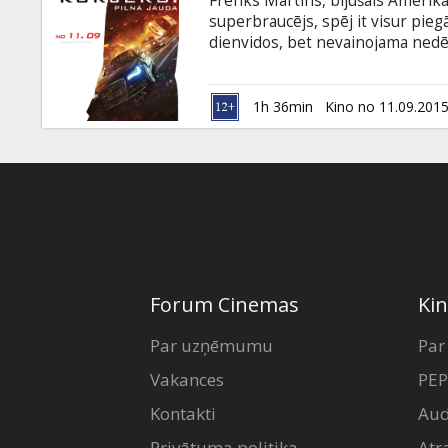
Frenks Mārtins, bijušais Amerika
Dāvanu
superbraucējs, spēj it visur pieg
kartes
dienvidos, bet nevainojama nedē
notikumā ar pakaļdzīšanos. Neat
kompanjones Frenku pret paša gr
Uzkodas
angļu valodā ar subtitriem latvie
1h 36min
Kino no 11.09.201
B2B
Kino
Klubs
Forum Cinemas
Kin
Par uzņēmumu
Par
Vakances
PEP
Kontakti
Aud
Privātuma politika
Atr