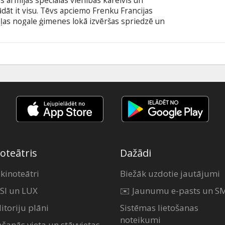
s armijas speciālās vienības kareivis un
ādāt it visu. Tēvs apciemo Frenku Francijas
ļas nogale ģimenes lokā izvēršas spriedzē un
vairāmā blondīne Anna un trīs viņas
ibu ievelk grandiozā bankas aplaupīšanā. Filma
šu un krievu valodā.
5
oteātris
Dažādi
 kinoteātri
Biežāk uzdotie jautājumi
SI un LUX
✉️ Jaunumu e-pasts un S
itoriju plāni
Sistēmas lietošanas
noteikumi
ašanās vieta un stāvvietas