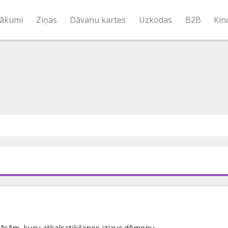
ākumi
Ziņas
Dāvanu kartes
Uzkodas
B2B
Kin