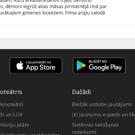
āsām, kuru atkalsatikšanos izjauc dēmonu
os, dēmoni iegrūž abas māsas pirmatnējā cīņā par
 tuvākajiem ģimenes locekļiem. Filma angļu valodā
alodā. Filma aizliegta nepilngadīgai personai.
3
oteātris
Dažādi
 kinoteātri
Biežāk uzdotie jautājumi
SI un LUX
✉️ Jaunumu e-pasts un S
itoriju plāni
Sistēmas lietošanas
noteikumi
ašanās vieta un stāvvietas