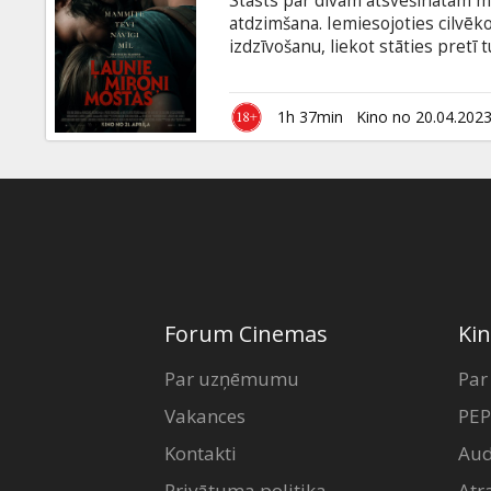
Stāsts par divām atsvešinātām m
Dāvanu
atdzimšana. Iemiesojoties cilvēk
kartes
izdzīvošanu, liekot stāties pretī
ar subtitriem latviešu un krievu v
Uzkodas
1h 37min
Kino no 20.04.202
B2B
Kino
Klubs
Forum Cinemas
Kin
Par uzņēmumu
Par
Vakances
PEP
Kontakti
Aud
Privātuma politika
Atr