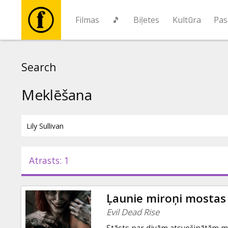
Filmas
🎵
Biļetes
Kultūra
Pas
Filmas
Search
🎵
Meklēšana
Biļetes
Kultūra
Atrasts: 1
Pasākumi
Ļaunie miroņi mostas
Ziņas
Evil Dead Rise