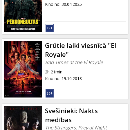
Dāvanu
Kino no
:
30.04.2025
kartes
Uzkodas
B2B
Grūtie laiki viesnīcā "El
Royale"
Kino
Bad Times at the El Royale
Klubs
2h 21min
Kino no
:
19.10.2018
Svešinieki: Nakts
medības
The Strangers: Prey at Night