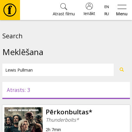
Ienākt
Atrast filmu
Menu
Filmas
Search
🎵
Meklēšana
Biļetes
Kultūra
Atrasts: 3
Pasākumi
Pērkonbultas*
Ziņas
Thunderbolts*
2h 7min