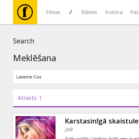
Filmas
🎵
Biļetes
Kultūra
Pas
Filmas
Search
🎵
Meklēšana
Biļetes
Kultūra
Atrasts: 1
Pasākumi
Karstasinīgā skaistule
Ziņas
Jolt