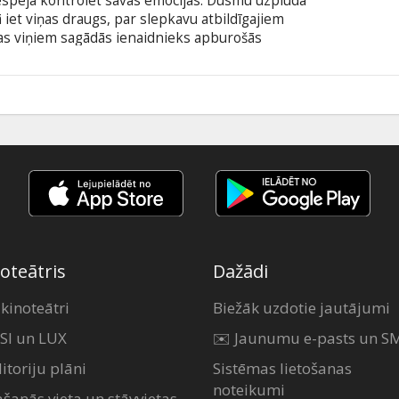
espēja kontrolēt savas emocijas. Dusmu uzplūdā
ā iet viņas draugs, par slepkavu atbildīgajiem
as viņiem sagādās ienaidnieks apburošās
alodā ar subtitriem latviešu un krievu valodā.
1
oteātris
Dažādi
 kinoteātri
Biežāk uzdotie jautājumi
SI un LUX
✉️ Jaunumu e-pasts un S
itoriju plāni
Sistēmas lietošanas
noteikumi
ašanās vieta un stāvvietas