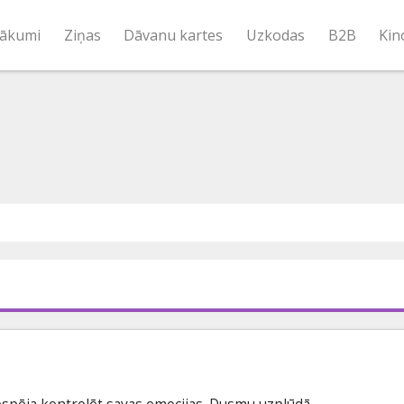
ākumi
Ziņas
Dāvanu kartes
Uzkodas
B2B
Kin