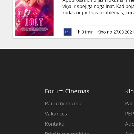
Apburošās Lindijas trūkums ir n
Dāvanu
viņa ir spējīga nogalināt. Kad boj
kartes
rodas nopietnas problēmas, kur
skaistules personā. Filma angļu v
Uzkodas
1h 31min
Kino no 27.08.202
B2B
Kino
Klubs
Forum Cinemas
Kin
Par uzņēmumu
Par
Vakances
PEP
Kontakti
Aud
Privātuma politika
Atr