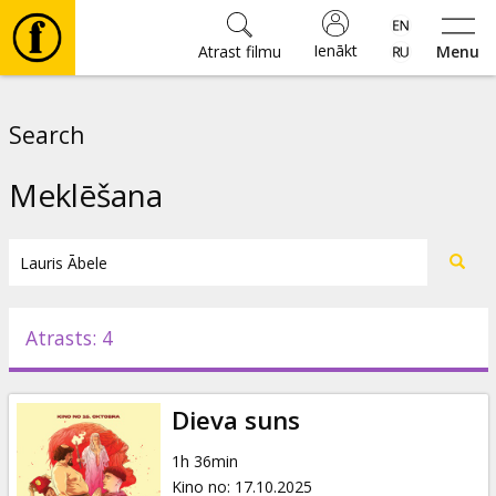
Ienākt
Atrast filmu
Menu
Filmas
Search
🎵
Meklēšana
Biļetes
Kultūra
Atrasts: 4
Pasākumi
Dieva suns
Ziņas
1h 36min
Kino no
:
17.10.2025