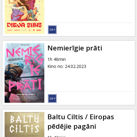
Dāvanu
kartes
Uzkodas
B2B
Nemierīgie prāti
1h 46min
Kino
Kino no
:
24.02.2023
Klubs
Baltu Ciltis / Eiropas
pēdējie pagāni