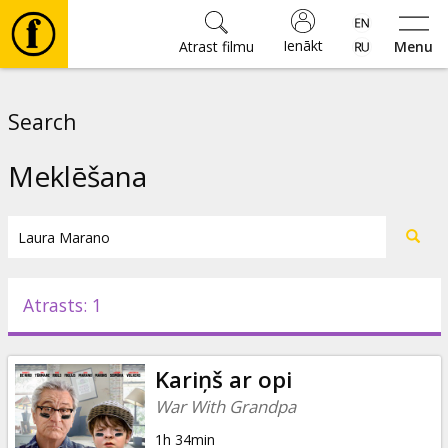
Ienākt
Atrast filmu
Menu
Filmas
Search
🎵
Meklēšana
Biļetes
Kultūra
Atrasts: 1
Pasākumi
Kariņš ar opi
Ziņas
War With Grandpa
1h 34min