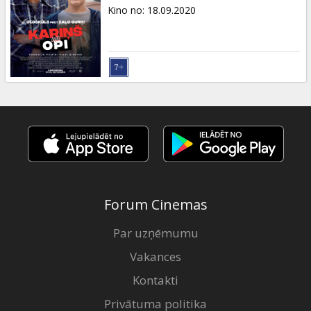
Dāvanu
Kino no
:
18.09.2020
kartes
Uzkodas
B2B
Kino
Klubs
Forum Cinemas
Par uzņēmumu
Vakances
Kontakti
Privātuma politika