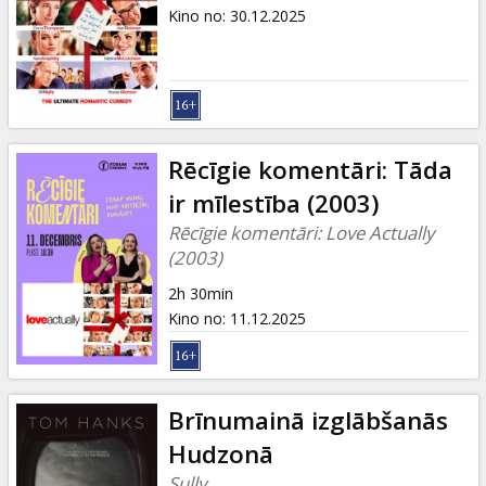
Dāvanu
Kino no
:
30.12.2025
kartes
Uzkodas
B2B
Rēcīgie komentāri: Tāda
ir mīlestība (2003)
Kino
Rēcīgie komentāri: Love Actually
Klubs
(2003)
2h 30min
Kino no
:
11.12.2025
Brīnumainā izglābšanās
Hudzonā
Sully