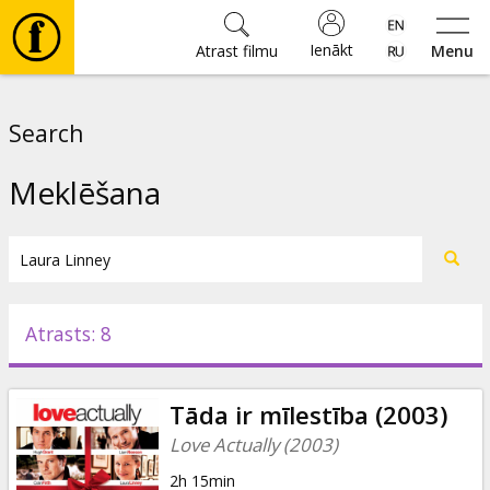
Ienākt
Atrast filmu
Menu
Filmas
Search
🎵
Meklēšana
Biļetes
Kultūra
Atrasts: 8
Pasākumi
Tāda ir mīlestība (2003)
Ziņas
Love Actually (2003)
2h 15min