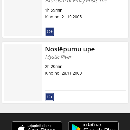
Exorcism of Emily Rose, The
1h 59min
Kino no
:
21.10.2005
Noslēpumu upe
Mystic River
2h 20min
Kino no
:
28.11.2003