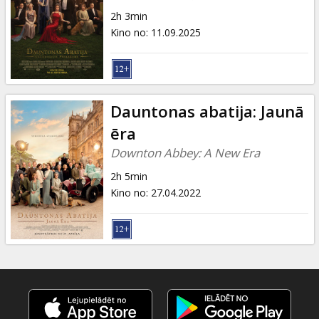
Dāvanu
2h 3min
kartes
Kino no
:
11.09.2025
Uzkodas
B2B
Dauntonas abatija: Jaunā
ēra
Kino
Downton Abbey: A New Era
Klubs
2h 5min
Kino no
:
27.04.2022