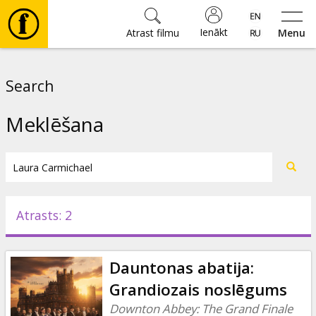
Ienākt
Atrast filmu
Menu
Filmas
Search
🎵
Meklēšana
Biļetes
Kultūra
Atrasts: 2
Pasākumi
Dauntonas abatija:
Ziņas
Grandiozais noslēgums
Downton Abbey: The Grand Finale