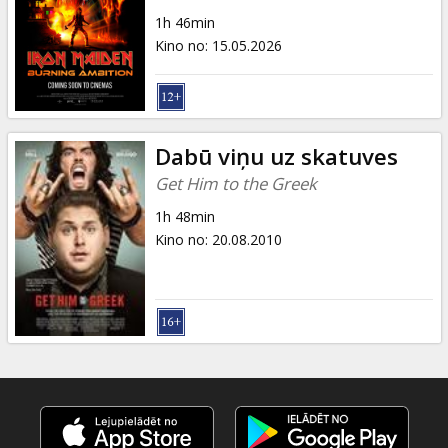
Dāvanu
1h 46min
kartes
Kino no
:
15.05.2026
Uzkodas
B2B
Dabū viņu uz skatuves
Get Him to the Greek
Kino
1h 48min
Klubs
Kino no
:
20.08.2010