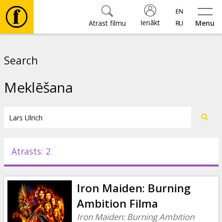
Ienākt
Atrast filmu
Menu
Filmas
Search
🎵
Meklēšana
Biļetes
Kultūra
Atrasts: 2
Pasākumi
Iron Maiden: Burning
Ziņas
Ambition Filma
Iron Maiden: Burning Ambition